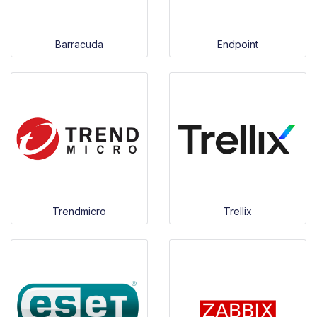
Barracuda
Endpoint
Trendmicro
Trellix