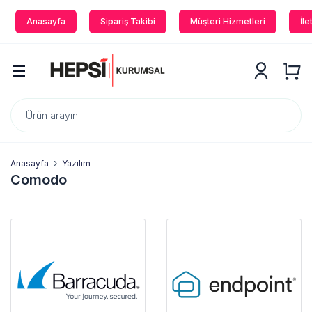
Anasayfa
Sipariş Takibi
Müşteri Hizmetleri
İle
Anasayfa
Yazılım
Comodo