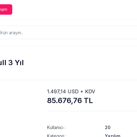
tişim
l 3 Yıl
1.497,14 USD + KDV
85.676,76 TL
Kullanıcı :
20
Kategori :
Yazılım