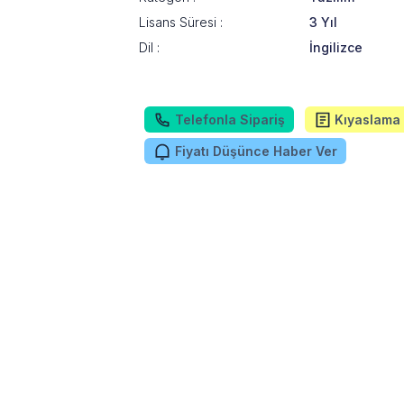
Lisans Süresi :
3 Yıl
Dil :
İngilizce
Telefonla Sipariş
Kıyaslama 
Fiyatı Düşünce Haber Ver