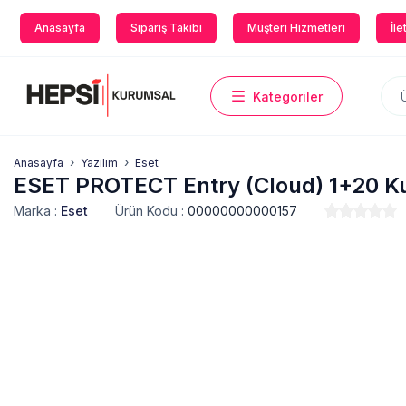
Anasayfa
Sipariş Takibi
Müşteri Hizmetleri
İle
Kategoriler
Anasayfa
Yazılım
Eset
ESET PROTECT Entry (Cloud) 1+20 Kul
Marka :
Eset
Ürün Kodu :
00000000000157