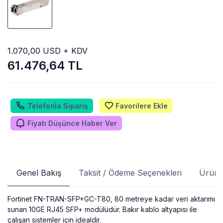
1.070,00 USD + KDV
61.476,64 TL
Telefonla Sipariş
Favorilere Ekle
Fiyatı Düşünce Haber Ver
Genel Bakış
Taksit / Ödeme Seçenekleri
Ürün 
Fortinet FN-TRAN-SFP+GC-T80, 80 metreye kadar veri aktarımı
sunan 10GE RJ45 SFP+ modülüdür. Bakır kablo altyapısı ile
çalışan sistemler için idealdir.