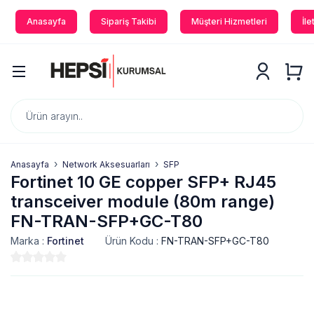
Anasayfa
Sipariş Takibi
Müşteri Hizmetleri
İle
Anasayfa
Network Aksesuarları
SFP
Fortinet 10 GE copper SFP+ RJ45
transceiver module (80m range)
FN-TRAN-SFP+GC-T80
Marka :
Fortinet
Ürün Kodu :
FN-TRAN-SFP+GC-T80