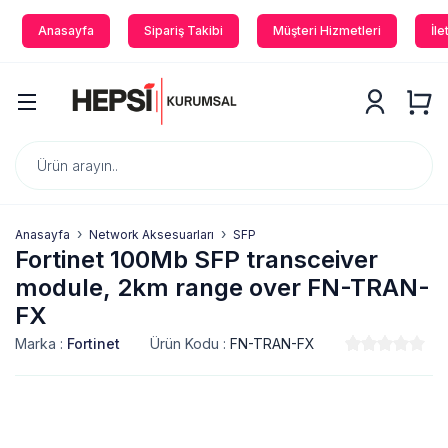
Anasayfa
Sipariş Takibi
Müşteri Hizmetleri
İle
Anasayfa
Network Aksesuarları
SFP
Fortinet 100Mb SFP transceiver
module, 2km range over FN-TRAN-
FX
Marka :
Fortinet
Ürün Kodu :
FN-TRAN-FX