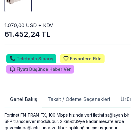
1.070,00 USD + KDV
61.452,24 TL
Telefonla Sipariş
Favorilere Ekle
Fiyatı Düşünce Haber Ver
Genel Bakış
Taksit / Ödeme Seçenekleri
Ürün 
Fortinet FN-TRAN-FX, 100 Mbps hızında veri iletimi sağlayan bir
SFP transceiver modülüdür.
2 km&#39ye kadar mesafelerde
güvenilir bağlantı sunar ve fiber optik ağlar için uygundur.