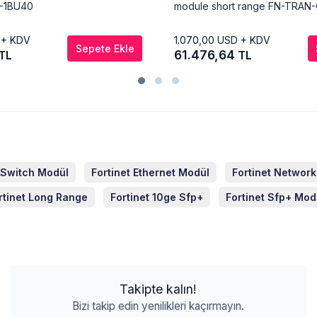
-1BU40
module short range FN-TRAN
 + KDV
1.070,00
USD + KDV
Sepete Ekle
61.476,64
TL
TL
t Switch Modül
Fortinet Ethernet Modül
Fortinet Networ
rtinet Long Range
Fortinet 10ge Sfp+
Fortinet Sfp+ Mod
Takipte kalın!
Bizi takip edin yenilikleri kaçırmayın.