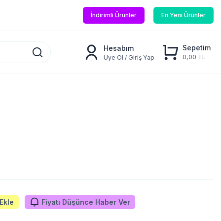
İndirimli Ürünler
En Yeni Ürünler
Sepetim
Hesabım
0,00 TL
Üye Ol / Giriş Yap
Ekle
Fiyatı Düşünce Haber Ver