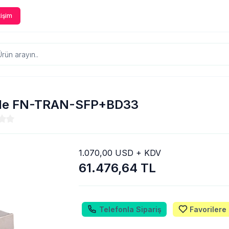
tişim
düle FN-TRAN-SFP+BD33
1.070,00 USD + KDV
61.476,64 TL
Telefonla Sipariş
Favorilere 