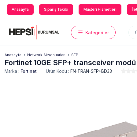
Anasayfa
Sipariş Takibi
Müşteri Hizmetleri
İle
Kategoriler
Anasayfa
Network Aksesuarları
SFP
Fortinet 10GE SFP+ transceiver mo
Marka :
Fortinet
Ürün Kodu :
FN-TRAN-SFP+BD33