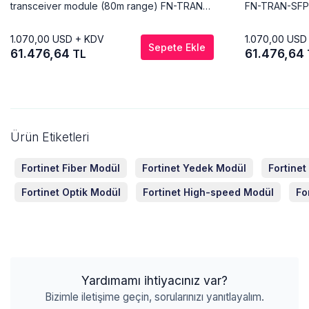
transceiver module (80m range) FN-TRAN-
FN-TRAN-SFP
SFP+GC-T80
1.070,00
USD + KDV
1.070,00
USD
Sepete Ekle
61.476,64
61.476,64
TL
Ürün Etiketleri
Fortinet Fiber Modül
Fortinet Yedek Modül
Fortine
Fortinet Optik Modül
Fortinet High-speed Modül
Fo
Yardımamı ihtiyacınız var?
Bizimle iletişime geçin, sorularınızı yanıtlayalım.