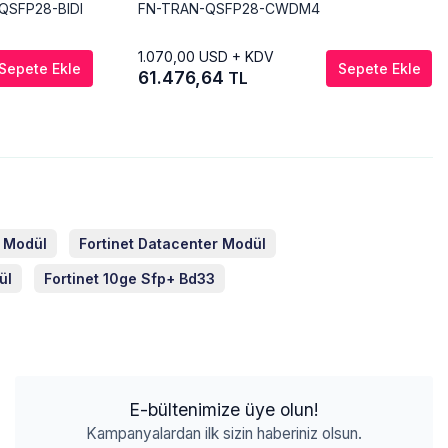
-QSFP28-BIDI
FN-TRAN-QSFP28-CWDM4
1.070,00
USD + KDV
Sepete Ekle
Sepete Ekle
61.476,64
TL
k Modül
Fortinet Datacenter Modül
ül
Fortinet 10ge Sfp+ Bd33
E-bültenimize üye olun!
Kampanyalardan ilk sizin haberiniz olsun.