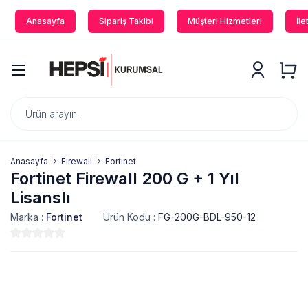
Anasayfa
Sipariş Takibi
Müşteri Hizmetleri
İle
Anasayfa
Firewall
Fortinet
Fortinet Firewall 200 G + 1 Yıl
Lisanslı
Marka :
Fortinet
Ürün Kodu :
FG-200G-BDL-950-12