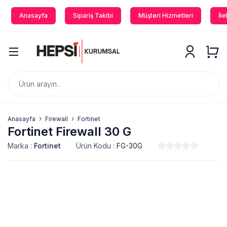
Anasayfa
Sipariş Takibi
Müşteri Hizmetleri
İle
Anasayfa
Firewall
Fortinet
Fortinet Firewall 30 G
Marka :
Fortinet
Ürün Kodu :
FG-30G