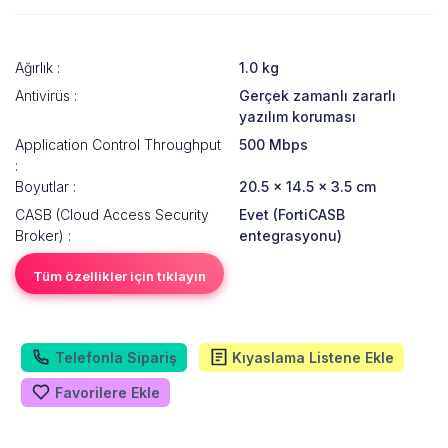
Ağırlık :
1.0 kg
Antivirüs :
Gerçek zamanlı zararlı
yazılım koruması
Application Control Throughput
500 Mbps
:
Boyutlar :
20.5 x 14.5 x 3.5 cm
CASB (Cloud Access Security
Evet (FortiCASB
Broker) :
entegrasyonu)
Tüm özellikler için tıklayın
Telefonla Sipariş
Kıyaslama Listene Ekle
Favorilere Ekle