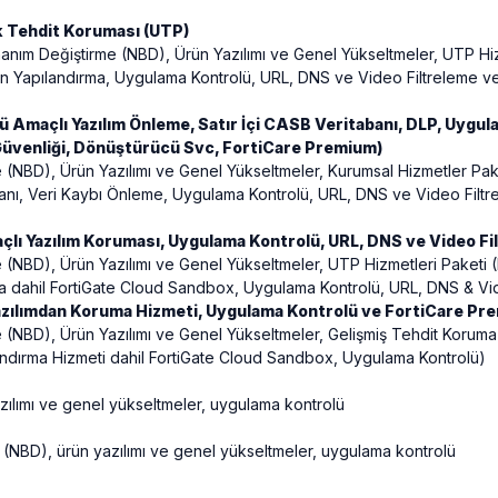
k Tehdit Koruması (UTP)
anım Değiştirme (NBD), Ürün Yazılımı ve Genel Yükseltmeler, UTP Hizme
iden Yapılandırma, Uygulama Kontrolü, URL, DNS ve Video Filtreleme v
ü Amaçlı Yazılım Önleme, Satır İçi CASB Veritabanı, DLP, Uygu
Güvenliği, Dönüştürücü Svc, FortiCare Premium)
 (NBD), Ürün Yazılımı ve Genel Yükseltmeler, Kurumsal Hizmetler Pake
abanı, Veri Kaybı Önleme, Uygulama Kontrolü, URL, DNS ve Video Filtr
açlı Yazılım Koruması, Uygulama Kontrolü, URL, DNS ve Video 
NBD), Ürün Yazılımı ve Genel Yükseltmeler, UTP Hizmetleri Paketi (IPS
ma dahil FortiGate Cloud Sandbox, Uygulama Kontrolü, URL, DNS & Vi
Yazılımdan Koruma Hizmeti, Uygulama Kontrolü ve FortiCare Pr
(NBD), Ürün Yazılımı ve Genel Yükseltmeler, Gelişmiş Tehdit Koruma Pa
landırma Hizmeti dahil FortiGate Cloud Sandbox, Uygulama Kontrolü)
azılımı ve genel yükseltmeler, uygulama kontrolü
 (NBD), ürün yazılımı ve genel yükseltmeler, uygulama kontrolü