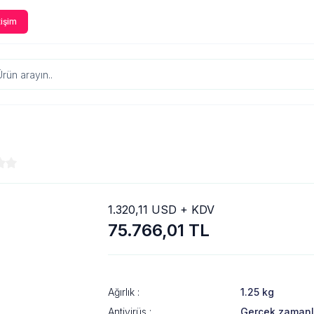
tişim
1.320,11 USD + KDV
75.766,01 TL
Ağırlık :
1.25 kg
Antivirüs :
Gerçek zamanlı