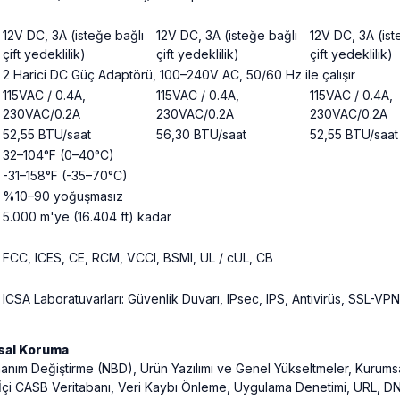
12V DC, 3A (isteğe bağlı
12V DC, 3A (isteğe bağlı
12V DC, 3A (ist
çift yedeklilik)
çift yedeklilik)
çift yedeklilik)
2 Harici DC Güç Adaptörü, 100–240V AC, 50/60 Hz ile çalışır
115VAC / 0.4A,
115VAC / 0.4A,
115VAC / 0.4A,
230VAC/0.2A
230VAC/0.2A
230VAC/0.2A
52,55 BTU/saat
56,30 BTU/saat
52,55 BTU/saat
32–104°F (0–40°C)
-31–158°F (-35–70°C)
%10–90 yoğuşmasız
5.000 m'ye (16.404 ft) kadar
FCC, ICES, CE, RCM, VCCI, BSMI, UL / cUL, CB
ICSA Laboratuvarları: Güvenlik Duvarı, IPsec, IPS, Antivirüs, SSL-VPN
sal Koruma
nanım Değiştirme (NBD), Ürün Yazılımı ve Genel Yükseltmeler, Kurumsal
r İçi CASB Veritabanı, Veri Kaybı Önleme, Uygulama Denetimi, URL, DN