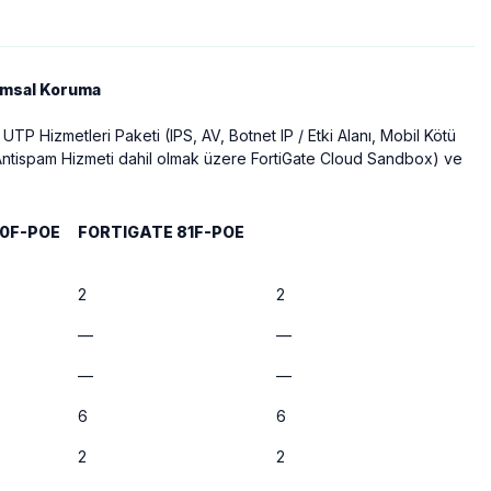
rumsal Koruma
TP Hizmetleri Paketi (IPS, AV, Botnet IP / Etki Alanı, Mobil Kötü
 Antispam Hizmeti dahil olmak üzere FortiGate Cloud Sandbox) ve
0F-POE
FORTIGATE 81F-POE
2
2
—
—
—
—
6
6
2
2