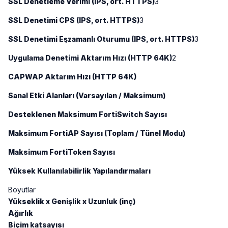
SSL Denetleme Verimi (IPS, ort. HTTPS)
3
SSL Denetimi CPS (IPS, ort. HTTPS)
3
SSL Denetimi Eşzamanlı Oturumu (IPS, ort. HTTPS)
3
Uygulama Denetimi Aktarım Hızı (HTTP 64K)
2
CAPWAP Aktarım Hızı (HTTP 64K)
Sanal Etki Alanları (Varsayılan / Maksimum)
Desteklenen Maksimum FortiSwitch Sayısı
Maksimum FortiAP Sayısı (Toplam / Tünel Modu)
Maksimum FortiToken Sayısı
Yüksek Kullanılabilirlik Yapılandırmaları
Boyutlar
Yükseklik x Genişlik x Uzunluk (inç)
Ağırlık
Biçim katsayısı