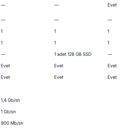
—
—
Evet
—
—
—
1
1
1
1
1
1
—
1 adet 128 GB SSD
—
Evet
Evet
Evet
Evet
Evet
Evet
1,4 Gb/sn
1 Gb/sn
900 Mb/sn