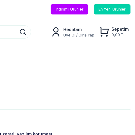
İndirimli Ürünler
En Yeni Ürünler
Sepetim
Hesabım
0,00 TL
Üye Ol / Giriş Yap
 zararlı yazılım koruması