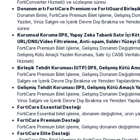
FortiConverter Hizmeti) ve sözleşme süresi
Donanım artı FortiCare Premium ve FortiGuard Birleşi
Donanım Birimi, FortiCare Premium Bilet İşleme, Gelişmiş Don
Yazılım, Virüs Salgını ve İçerik Devre Dışı Bırakma ve Yen
süresi
Kurumsal Koruma (IPS, Yapay Zeka Tabanlı Satır İçi Köt
URL/DNS/Video Filtreleme, Anti-spam, Saldırı Yüzeyi 
FortiCare Premium Bilet İşleme, Gelişmiş Donanım Değiştirme
Gelişmiş Kötü Amaçlı Yazılım Koruması, Satır İçi CASB Verit
Hizmeti)
Birleşik Tehdit Koruması (UTP) (IPS, Gelişmiş Kötü Am
FortiCare Premium Bilet İşleme, Gelişmiş Donanım Değiştirme (
Salgını ve İçerik Devre Dışı Bırakma ve Yeniden Yapılandır
Gelişmiş Tehdit Koruması (IPS, Gelişmiş Kötü Amaçlı 
FortiCare Premium Bilet İşleme, Gelişmiş Donanım Değiştirme 
Virüs Salgını ve İçerik Devre Dışı Bırakma ve Yeniden Yapı
FortiCare Essential Desteği
FortiCare Essential bilet işleme, donanım değiştirme, ürün y
FortiCare Premium Desteği
FortiCare Premium bilet işleme, Gelişmiş donanım değiştirme
FortiCare Elite Desteği
: FortiCare Elite Bilet İşlemleri ile FortiCare Premium Desteği.