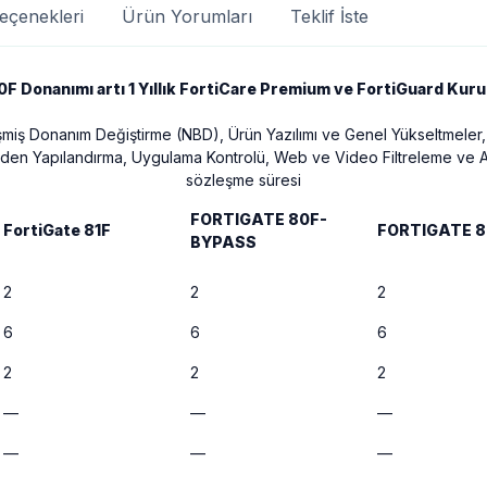
eçenekleri
Ürün Yorumları
Teklif İste
F Donanımı artı 1 Yıllık FortiCare Premium ve FortiGuard Ku
işmiş Donanım Değiştirme (NBD), Ürün Yazılımı ve Genel Yükseltmeler, U
Yeniden Yapılandırma, Uygulama Kontrolü, Web ve Video Filtreleme ve
sözleşme süresi
FORTIGATE 80F-
FortiGate 81F
FORTIGATE 8
BYPASS
2
2
2
6
6
6
2
2
2
—
—
—
—
—
—