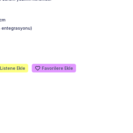
 cm
B entegrasyonu)
Listene Ekle
Favorilere Ekle