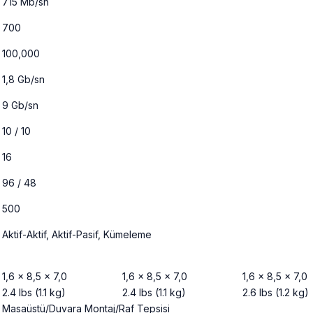
715 Mb/sn
700
100,000
1,8 Gb/sn
9 Gb/sn
10 / 10
16
96 / 48
500
Aktif-Aktif, Aktif-Pasif, Kümeleme
1,6 x 8,5 x 7,0
1,6 x 8,5 x 7,0
1,6 x 8,5 x 7,0
2.4 lbs (1.1 kg)
2.4 lbs (1.1 kg)
2.6 lbs (1.2 kg)
Masaüstü/Duvara Montaj/Raf Tepsisi