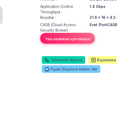
Application Control
1.4 Gbps
Throughput :
Boyutlar :
21.6 × 16 × 4.5
CASB (Cloud Access
Evet (FortiCAS
Security Broker) :
Tüm özellikler için tıklayın
Telefonla Sipariş
Kıyaslama 
Fiyatı Düşünce Haber Ver