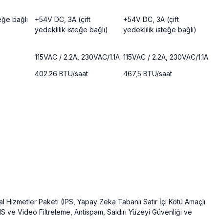
eğe bağlı
+54V DC, 3A (çift
+54V DC, 3A (çift
yedeklilik isteğe bağlı)
yedeklilik isteğe bağlı)
115VAC / 2.2A, 230VAC/1.1A
115VAC / 2.2A, 230VAC/1.1A
402.26 BTU/saat
467,5 BTU/saat
 Hizmetler Paketi (IPS, Yapay Zeka Tabanlı Satır İçi Kötü Amaçlı
S ve Video Filtreleme, Antispam, Saldırı Yüzeyi Güvenliği ve