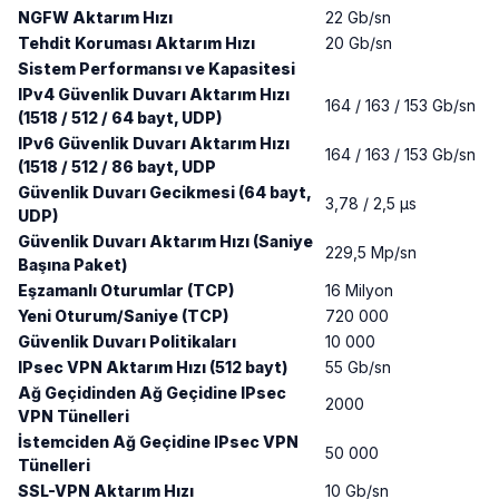
NGFW Aktarım Hızı
22 Gb/sn
Tehdit Koruması Aktarım Hızı
20 Gb/sn
Sistem Performansı ve Kapasitesi
IPv4 Güvenlik Duvarı Aktarım Hızı
164 / 163 / 153 Gb/sn
(1518 / 512 / 64 bayt, UDP)
IPv6 Güvenlik Duvarı Aktarım Hızı
164 / 163 / 153 Gb/sn
(1518 / 512 / 86 bayt, UDP
Güvenlik Duvarı Gecikmesi (64 bayt,
3,78 / 2,5 μs
UDP)
Güvenlik Duvarı Aktarım Hızı (Saniye
229,5 Mp/sn
Başına Paket)
Eşzamanlı Oturumlar (TCP)
16 Milyon
Yeni Oturum/Saniye (TCP)
720 000
Güvenlik Duvarı Politikaları
10 000
IPsec VPN Aktarım Hızı (512 bayt)
55 Gb/sn
Ağ Geçidinden Ağ Geçidine IPsec
2000
VPN Tünelleri
İstemciden Ağ Geçidine IPsec VPN
50 000
Tünelleri
SSL-VPN Aktarım Hızı
10 Gb/sn