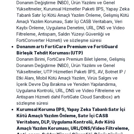
Donanım Değiştirme (NBD), Ürün Yazılımı ve Genel
Yükseltmeler, Kurumsal Hizmetler Paketi (IPS, Yapay Zeka
Tabanlı Satır İçi Kötü Amaçlı Yazılım Önleme, Gelişmiş Kötü
Amaçlı Yazılım Koruması, Satır İçi CASB Veritabanı, Veri
Kaybı Önleme, Uygulama Denetimi, URL, DNS ve Video
Filtreleme, Antispam, Saldırı Yüzeyi Güvenliği ve
FortiConverter Hizmeti) ve sözleşme süresi
Donanım artı FortiCare Premium ve FortiGuard
Birleşik Tehdit Koruması (UTP)
Donanım Birimi, FortiCare Premium Bilet İşleme, Gelişmiş
Donanım Değiştirme (NBD), Ürün Yazılımı ve Genel
Yükseltmeler, UTP Hizmetleri Paketi (IPS, AV, Botnet IP /
Etki Alanı, Mobil Kötü Amaçlı Yazılım, Virüs Salgını ve
İçerik Devre Dışı Bırakma ve Yeniden Yapılandırma,
Uygulama Kontrolü, URL, DNS ve Video Filtreleme ve
Antispam Hizmeti dahil FortiGate Cloud Sandbox) artı
sözleşme süresi
Kurumsal Koruma (IPS, Yapay Zeka Tabanlı Satır İçi
Kötü Amaçlı Yazılım Önleme, Satır İçi CASB
Veritabanı, DLP, Uygulama Kontrolü, Adv Kötü
Amaçlı Yazılım Koruması, URL/DNS/Video Filtreleme,