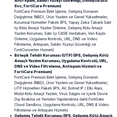
Anti-spam, Saldırı Yüzeyi Güvenliği, Dönüştürücü
Svc, FortiCare Premium)
FortiCare Premium Bilet İşleme, Gelişmiş Donanım
Değiştirme (NBD), Ürün Yazılımı ve Genel Yükseltmeler,
Kurumsal Hizmetler Paketi (IPS, Yapay Zeka Tabanlı Satır
İçi Kötü Amaçlı Yazılım Önleme, Gelişmiş Kötü Amaçlı
Yazılım Koruması, Satır İçi CASB Veritabanı, Veri Kaybı
Önleme, Uygulama Kontrolü, URL, DNS ve Video
Filtreleme, Antispam, Saldırı Yüzeyi Güvenliği ve
FortiConverter Hizmeti)
Birleşik Tehdit Koruması (UTP) (IPS, Gelişmiş Kötü
Amaçlı Yazılım Koruması, Uygulama Kontrolü, URL,
DNS ve Video Filtreleme, Antispam Hizmeti ve
FortiCare Premium)
FortiCare Premium Bilet İşleme, Gelişmiş Donanım
Değiştirme (NBD), Ürün Yazılımı ve Genel Yükseltmeler,
UTP Hizmetleri Paketi (IPS, AV, Botnet IP / Etki Alanı,
Mobil Kötü Amaçlı Yazılım, Virüs Salgını ve İçerik Devre
Dışı Bırakma ve Yeniden Yapılandırma dahil FortiGate
Cloud Sandbox, Uygulama Kontrolü, URL, DNS & Video
Filtreleme ve Antispam Hizmeti)
Gelişmiş Tehdit Koruması (IPS, Gelişmiş Kötü Amaçlı