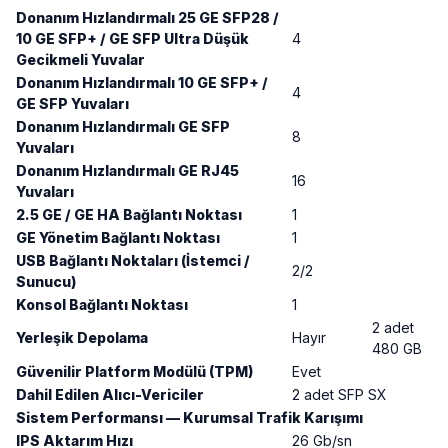
Donanım Hızlandırmalı 25 GE SFP28 /
10 GE SFP+ / GE SFP Ultra Düşük
4
Gecikmeli Yuvalar
Donanım Hızlandırmalı 10 GE SFP+ /
4
GE SFP Yuvaları
Donanım Hızlandırmalı GE SFP
8
Yuvaları
Donanım Hızlandırmalı GE RJ45
16
Yuvaları
2.5 GE / GE HA Bağlantı Noktası
1
GE Yönetim Bağlantı Noktası
1
USB Bağlantı Noktaları (İstemci /
2/2
Sunucu)
Konsol Bağlantı Noktası
1
2 adet
Yerleşik Depolama
Hayır
480 GB
Güvenilir Platform Modülü (TPM)
Evet
Dahil Edilen Alıcı-Vericiler
2 adet SFP SX
Sistem Performansı — Kurumsal Trafik Karışımı
IPS Aktarım Hızı
26 Gb/sn