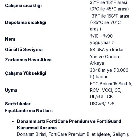
32°F ile 113°F arası
Çalışma sıcaklığı
(0°C ile 45°C arası)
-31°F ile 158°F arası
Depolama sıcaklığı
(-35°C ile 70°C
arası)
%10 - %90
Nem
yoğuşmasız
Gürültü Seviyesi
58 dBA'ya kadar
Yan ve Önden
Zorlanmış Hava Akışı
Arkaya
3048 m'ye (10.000
Çalışma Yüksekliği
ft) kadar
FCC Bölüm 15 Sınıf A,
Uyma
RCM, VCCI, CE,
UL/cUL, CB
Sertifikalar
USGv6/IPv6
Fiyatlandırma Notları:
Donanım artı FortiCare Premium ve FortiGuard
Kurumsal Koruma
Donanım Birimi, FortiCare Premium Bilet İşleme, Gelişmiş