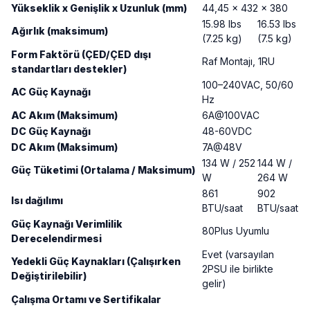
Yükseklik x Genişlik x Uzunluk (mm)
44,45 x 432 x 380
15.98 lbs
16.53 lbs
Ağırlık (maksimum)
(7.25 kg)
(7.5 kg)
Form Faktörü (ÇED/ÇED dışı
Raf Montajı, 1RU
standartları destekler)
100–240VAC, 50/60
AC Güç Kaynağı
Hz
AC Akım (Maksimum)
6A@100VAC
DC Güç Kaynağı
48-60VDC
DC Akım (Maksimum)
7A@48V
134 W / 252
144 W /
Güç Tüketimi (Ortalama / Maksimum)
W
264 W
861
902
Isı dağılımı
BTU/saat
BTU/saat
Güç Kaynağı Verimlilik
80Plus Uyumlu
Derecelendirmesi
Evet (varsayılan
Yedekli Güç Kaynakları (Çalışırken
2PSU ile birlikte
Değiştirilebilir)
gelir)
Çalışma Ortamı ve Sertifikalar