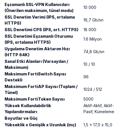
Eşzamanlı SSL-VPN Kullanıcıları
10 000
(Önerilen maksimum, tünel modu)
SSL Denetim Verimi (IPS, ortalama
16,7 Gb/sn
HTTPS)
SSL Denetimi CPS (IPS, ort. HTTPS)
18 000
SSL Denetimi Eşzamanlı Oturumu
1.6 Milyon
(IPS, ortalama HTTPS)
Uygulama Denetim Aktarım Hızı
74,8 Gb/sn
(HTTP 64K)
Sanal Etki Alanları (Varsayılan /
10 / 10
Maksimum)
Maksimum FortiSwitch Sayısı
96
Destekli
Maksimum FortiAP Sayısı (Toplam /
1024 / 512
Tünel)
Maksimum FortiToken Sayısı
5000
Yüksek Kullanılabilirlik
Aktif-Aktif, Aktif-
Yapılandırmaları
Pasif, Kümeleme
Boyutlar ve Güç
Yükseklik x Genişlik x Uzunluk (inç)
1,5 x 17,0 x 15,0