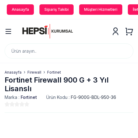
Anasayfa
Sipariş Takibi
Müşteri Hizmetleri
İle
Anasayfa
Firewall
Fortinet
Fortinet Firewall 900 G + 3 Yıl
Lisanslı
Marka :
Fortinet
Ürün Kodu :
FG-900G-BDL-950-36