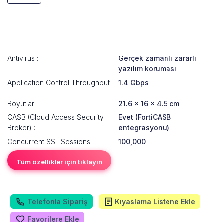
Antivirüs :
Gerçek zamanlı zararlı
yazılım koruması
Application Control Throughput
1.4 Gbps
:
Boyutlar :
21.6 × 16 × 4.5 cm
CASB (Cloud Access Security
Evet (FortiCASB
Broker) :
entegrasyonu)
Concurrent SSL Sessions :
100,000
Tüm özellikler için tıklayın
Telefonla Sipariş
Kıyaslama Listene Ekle
Favorilere Ekle