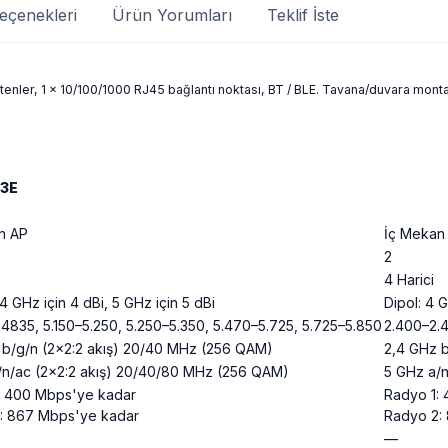
eçenekleri
Ürün Yorumları
Teklif İste
enler, 1 x 10/100/1000 RJ45 bağlantı noktası, BT / BLE. Tavana/duvara montaj 
23E
n AP
İç Mekan
2
4 Harici
4 GHz için 4 dBi, 5 GHz için 5 dBi
Dipol: 4 G
4835, 5.150–5.250, 5.250–5.350, 5.470–5.725, 5.725–5.850
2.400–2.4
 b/g/n (2x2:2 akış) 20/40 MHz (256 QAM)
2,4 GHz 
/n/ac (2x2:2 akış) 20/40/80 MHz (256 QAM)
5 GHz a/
: 400 Mbps'ye kadar
Radyo 1:
: 867 Mbps'ye kadar
Radyo 2:
—