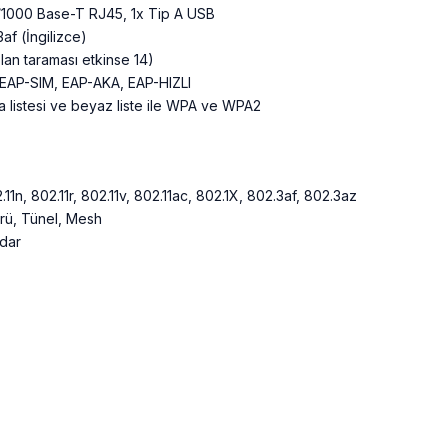
/1000 Base-T RJ45, 1x Tip A USB
af (İngilizce)
plan taraması etkinse 14)
AP-SIM, EAP-AKA, EAP-HIZLI
 listesi ve beyaz liste ile WPA ve WPA2
2.11n, 802.11r, 802.11v, 802.11ac, 802.1X, 802.3af, 802.3az
rü, Tünel, Mesh
dar