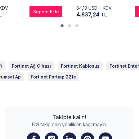
 KDV
84,19
USD + KDV
Sepete Ekle
4.837,24
L
TL
i
Fortinet Ağ Cihazı
Fortinet Kablosuz
Fortinet Ente
urumsal Ap
Fortinet Fortiap 221e
Takipte kalın!
Bizi takip edin yenilikleri kaçırmayın.