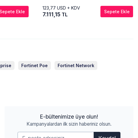
123,77
USD + KDV
Sepete Ekle
Sepete Ekle
7.111,15
TL
rprise
Fortinet Poe
Fortinet Network
E-bültenimize üye olun!
Kampanyalardan ilk sizin haberiniz olsun.