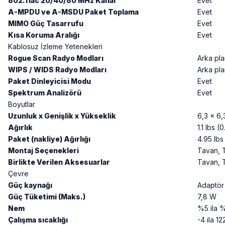
802.11ac 20/40/80 MHz Kanal
Evet
A-MPDU ve A-MSDU Paket Toplama
Evet
MIMO Güç Tasarrufu
Evet
Kısa Koruma Aralığı
Evet
Kablosuz İzleme Yetenekleri
Rogue Scan Radyo Modları
Arka pla
WIPS / WIDS Radyo Modları
Arka pla
Paket Dinleyicisi Modu
Evet
Spektrum Analizörü
Evet
Boyutlar
Uzunluk x Genişlik x Yükseklik
6,3 x 6,
Ağırlık
1.1 lbs (
Paket (nakliye) Ağırlığı
4.95 lbs
Montaj Seçenekleri
Tavan, 
Birlikte Verilen Aksesuarlar
Tavan, T
Çevre
Güç kaynağı
Adaptör 
Güç Tüketimi (Maks.)
7,8 W
Nem
%5 ila 
Çalışma sıcaklığı
-4 ila 12