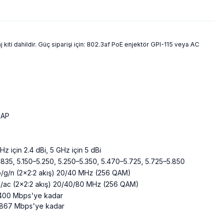
kiti dahildir. Güç siparişi için: 802.3af PoE enjektör GPI-115 veya AC
 AP
Hz için 2.4 dBi, 5 GHz için 5 dBi
835, 5.150–5.250, 5.250–5.350, 5.470–5.725, 5.725–5.850
b/g/n (2x2:2 akış) 20/40 MHz (256 QAM)
n/ac (2x2:2 akış) 20/40/80 MHz (256 QAM)
 400 Mbps'ye kadar
 867 Mbps'ye kadar