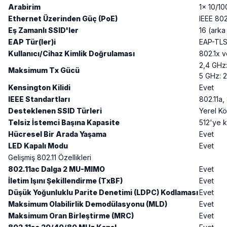
Arabirim
1x 10/1
Ethernet Üzerinden Güç (PoE)
IEEE 802
Eş Zamanlı SSID'ler
16 (arka
EAP Tür(ler)i
EAP-TLS
Kullanıcı/Cihaz Kimlik Doğrulaması
802.1x v
2,4 GHz:
Maksimum Tx Gücü
5 GHz: 2
Kensington Kilidi
Evet
IEEE Standartları
802.11a, 
Desteklenen SSID Türleri
Yerel K
Telsiz İstemci Başına Kapasite
512'ye 
Hücresel Bir Arada Yaşama
Evet
LED Kapalı Modu
Evet
Gelişmiş 802.11 Özellikleri
802.11ac Dalga 2 MU-MIMO
Evet
İletim Işını Şekillendirme (TxBF)
Evet
Düşük Yoğunluklu Parite Denetimi (LDPC) Kodlaması
Evet
Maksimum Olabilirlik Demodülasyonu (MLD)
Evet
Maksimum Oran Birleştirme (MRC)
Evet