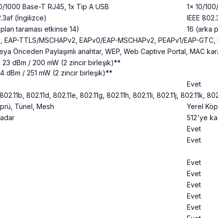
00/1000 Base-T RJ45, 1x Tip A USB
1x 10/100
.3af (İngilizce)
IEEE 802.3
 plan taraması etkinse 14)
16 (arka 
, EAP-TTLS/MSCHAPv2, EAPv0/EAP-MSCHAPv2, PEAPv1/EAP-GTC, E
eya Önceden Paylaşımlı anahtar, WEP, Web Captive Portal, MAC kara
 23 dBm / 200 mW (2 zincir birleşik)**
4 dBm / 251 mW (2 zincir birleşik)**
Evet
802.11b, 802.11d, 802.11e, 802.11g, 802.11h, 802.11i, 802.11j, 802.11k, 80
öprü, Tünel, Mesh
Yerel Köp
kadar
512'ye ka
Evet
Evet
Evet
Evet
Evet
Evet
Evet