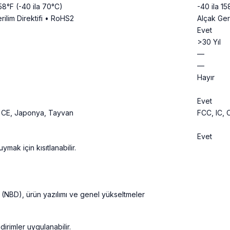
158°F (-40 ila 70°C)
-40 ila 15
rilim Direktifi • RoHS2
Alçak Ger
Evet
>30 Yıl
—
—
Hayır
Evet
, CE, Japonya, Tayvan
FCC, IC, 
Evet
ak için kısıtlanabilir.
 (NBD), ürün yazılımı ve genel yükseltmeler
dirimler uygulanabilir.