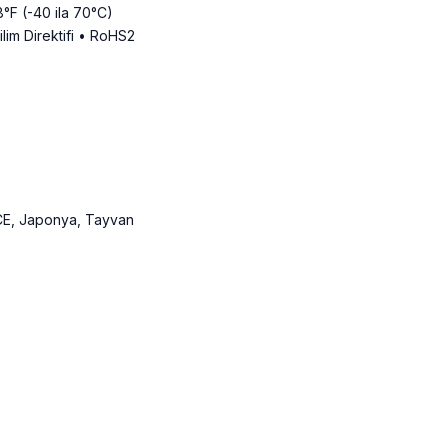
8°F (-40 ila 70°C)
ilim Direktifi • RoHS2
CE, Japonya, Tayvan