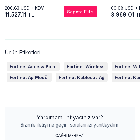
200,63
USD + KDV
69,08
USD +
Sepete Ekle
11.527,11
3.969,01
TL
T
Ürün Etiketleri
Fortinet Access Point
Fortinet Wireless
Fortinet Wif
Fortinet Ap Modül
Fortinet Kablosuz Ağ
Fortinet K
Yardımamı ihtiyacınız var?
Bizimle iletişime geçin, sorularınızı yanıtlayalım.
ÇAĞRI MERKEZİ