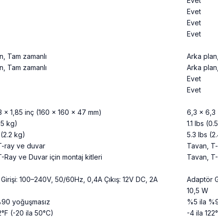
Evet
Evet
Evet
Evet
n, Tam zamanlı
Arka plan
n, Tam zamanlı
Arka plan
Evet
Evet
3 x 1,85 inç (160 x 160 x 47 mm)
6,3 x 6,3
0.5 kg)
1.1 lbs (0.
 (2.2 kg)
5.3 lbs (2
T-ray ve duvar
Tavan, T-
-Ray ve Duvar için montaj kitleri
Tavan, T-
Girişi: 100–240V, 50/60Hz, 0,4A Çıkış: 12V DC, 2A
Adaptör G
10,5 W
%90 yoğuşmasız
%5 ila %
2°F (-20 ila 50°C)
-4 ila 122