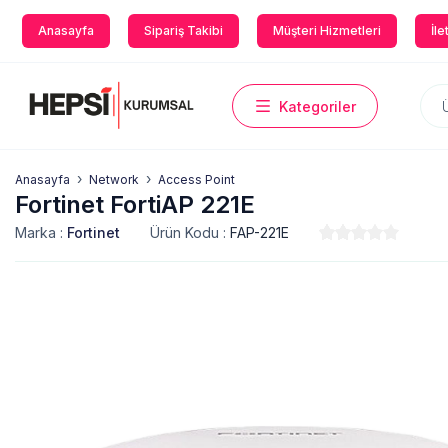
Anasayfa
Sipariş Takibi
Müşteri Hizmetleri
İle
Kategoriler
Anasayfa
Network
Access Point
Fortinet FortiAP 221E
Marka :
Fortinet
Ürün Kodu :
FAP-221E