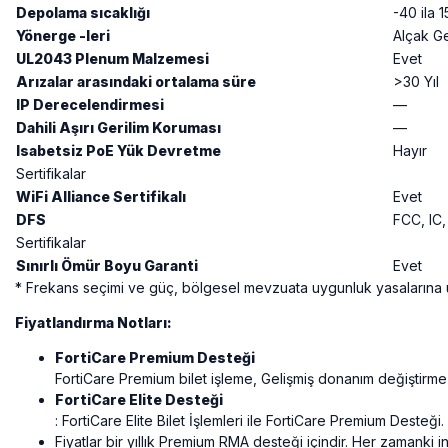
Depolama sıcaklığı
-40 ila 
Yönerge -leri
Alçak Ge
UL2043 Plenum Malzemesi
Evet
Arızalar arasındaki ortalama süre
>30 Yıl
IP Derecelendirmesi
—
Dahili Aşırı Gerilim Koruması
—
Isabetsiz PoE Yük Devretme
Hayır
Sertifikalar
WiFi Alliance Sertifikalı
Evet
DFS
FCC, IC
Sertifikalar
Sınırlı Ömür Boyu Garanti
Evet
* Frekans seçimi ve güç, bölgesel mevzuata uygunluk yasalarına uym
Fiyatlandırma Notları:
FortiCare Premium Desteği
FortiCare Premium bilet işleme, Gelişmiş donanım değiştirme
FortiCare Elite Desteği
: FortiCare Elite Bilet İşlemleri ile FortiCare Premium Desteği.
Fiyatlar bir yıllık Premium RMA desteği içindir. Her zamanki in