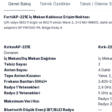
Genel Bakış
Teknik Özellikler
Taksit / Ödeme S
FortiAP-221E İç Mekan Kablosuz Erişim Noktası
Çift radyo (802.11 b/g/n ve 802.11 a/n/ac Wave 2, 2x2 MU-MIMO), dahili ant
adaptörü SP-FAP200-PA. Bölge Kodu A
KırkınAP-221E
Kırk-2
Donanım
İç Mekan/Dış Mekan Dağıtımı
İç Meka
Telsiz Sayısı
2
Anten Sayısı
4 Dahili
Tepe Anten Kazancı
Yama: 2,
Frekans Bantları (GHz)*
2.400–2.
Radyo 1 Yetenekleri
2,4 GHz
Radyo 2 Yetenekleri
5 GHz a
Radyo 1
Maksimum Veri Hızı
Radyo 2
Bluetooth Düşük Enerji (BT/BLE) Radyo
—