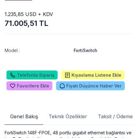
1.235,85 USD + KDV
71.005,51 TL
Model :
FortiSwitch
Telefonla Sipariş
Kıyaslama Listene Ekle
Favorilere Ekle
Fiyatı Düşünce Haber Ver
Genel Bakış
Teknik Özellikler
Taksit / Ödeme S
FortiSwitch 148F-FPOE, 48 portlu gigabit ethernet bağlantısı ve