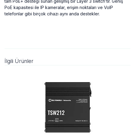
tam PoE+ desteği sunan gelişmiş bir Layer 3 switch’tir. Geniş
PoE kapasitesi ile IP kameralar, erişim noktaları ve VoIP
telefonlar gibi birçok cihazı aynı anda destekler.
İlgili Ürünler