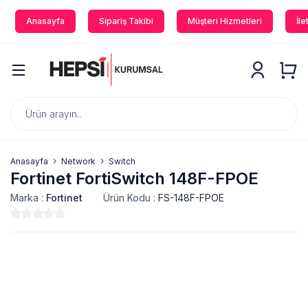
Anasayfa
Sipariş Takibi
Müşteri Hizmetleri
İle
Anasayfa
Network
Switch
Fortinet FortiSwitch 148F-FPOE
Marka :
Fortinet
Ürün Kodu :
FS-148F-FPOE