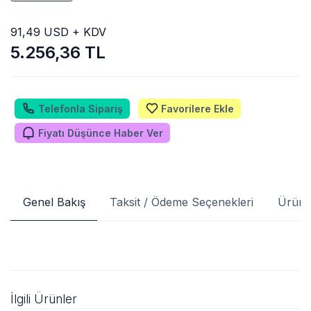
91,49 USD + KDV
5.256,36 TL
Telefonla Sipariş
Favorilere Ekle
Fiyatı Düşünce Haber Ver
Genel Bakış
Taksit / Ödeme Seçenekleri
Ürün 
İlgili Ürünler