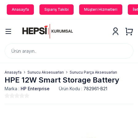
Anasayfa
Sipariş Takibi
Müşteri Hizmetleri
İle
Anasayfa
Sunucu Aksesuarları
Sunucu Parça Aksesuarları
HPE 12W Smart Storage Battery
Marka :
HP Enterprise
Ürün Kodu :
782961-B21