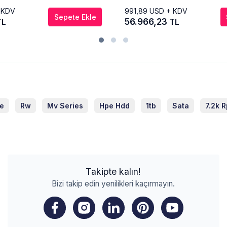
 KDV
991,89
USD + KDV
Sepete Ekle
56.966,23
TL
TL
le
Rw
Mv Series
Hpe Hdd
1tb
Sata
7.2k 
Takipte kalın!
Bizi takip edin yenilikleri kaçırmayın.