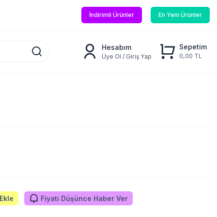
İndirimli Ürünler
En Yeni Ürünler
Sepetim
Hesabım
0,00 TL
Üye Ol / Giriş Yap
Ekle
Fiyatı Düşünce Haber Ver