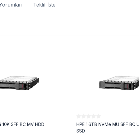
Yorumları
Teklif İste
S 10K SFF BC MV HDD
HPE 1.6TB NVMe MU SFF BC U
SSD