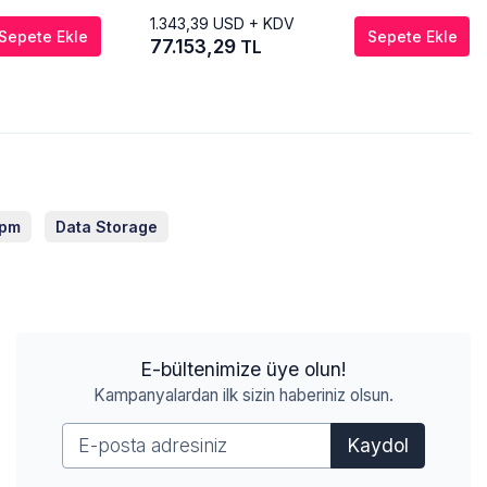
1.343,39
USD + KDV
Sepete Ekle
Sepete Ekle
77.153,29
TL
Rpm
Data Storage
E-bültenimize üye olun!
Kampanyalardan ilk sizin haberiniz olsun.
Kaydol