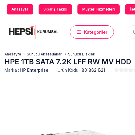
Anasayfa
Sipariş Takibi
Müşteri Hizmetleri
İle
Kategoriler
Anasayfa
Sunucu Aksesuarları
Sunucu Diskleri
HPE 1TB SATA 7.2K LFF RW MV HDD
Marka :
HP Enterprise
Ürün Kodu :
801882-B21