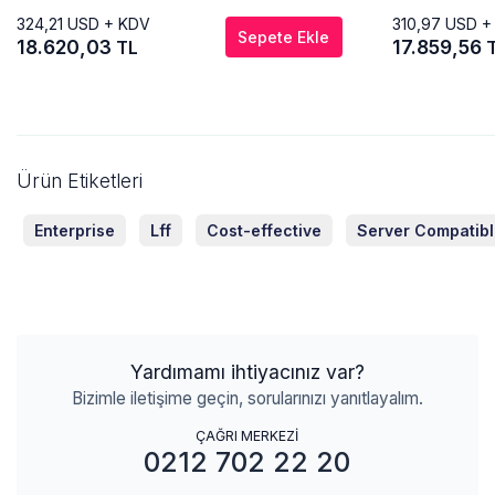
324,21
USD + KDV
310,97
USD +
Sepete Ekle
18.620,03
17.859,56
TL
Ürün Etiketleri
Enterprise
Lff
Cost-effective
Server Compatib
Yardımamı ihtiyacınız var?
Bizimle iletişime geçin, sorularınızı yanıtlayalım.
ÇAĞRI MERKEZİ
0212 702 22 20