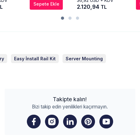
KDV
36,92
USD + KDV
Sepete Ekle
2.120,94
L
TL
ry
Easy İnstall Rail Kit
Server Mounting
Takipte kalın!
Bizi takip edin yenilikleri kaçırmayın.