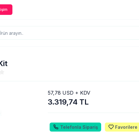
tişim
Kit
57,78 USD + KDV
3.319,74 TL
Telefonla Sipariş
Favorilere 