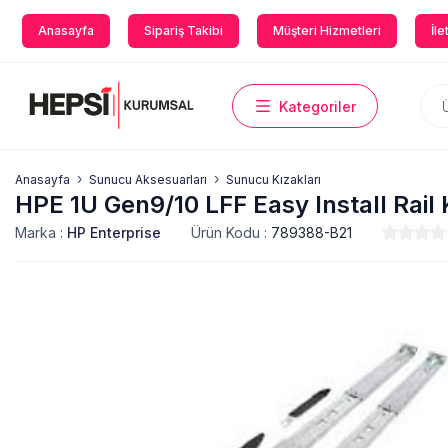
Anasayfa
Sipariş Takibi
Müşteri Hizmetleri
İle
Kategoriler
Anasayfa
Sunucu Aksesuarları
Sunucu Kızakları
HPE 1U Gen9/10 LFF Easy Install Rail 
Marka :
HP Enterprise
Ürün Kodu :
789388-B21