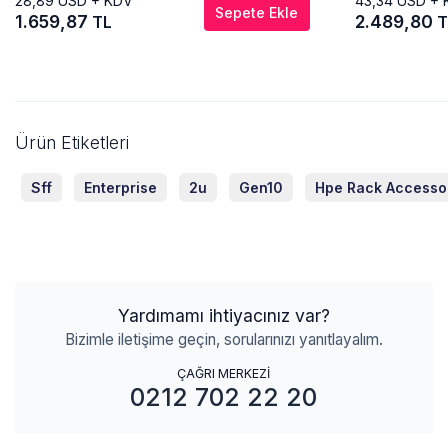
28,89
USD + KDV
43,34
USD + 
Sepete Ekle
1.659,87
2.489,80
TL
T
Ürün Etiketleri
Sff
Enterprise
2u
Gen10
Hpe Rack Accesso
Yardımamı ihtiyacınız var?
Bizimle iletişime geçin, sorularınızı yanıtlayalım.
ÇAĞRI MERKEZİ
0212 702 22 20