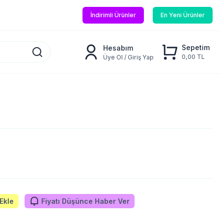
İndirimli Ürünler
En Yeni Ürünler
Sepetim
Hesabım
0,00 TL
Üye Ol / Giriş Yap
Ekle
Fiyatı Düşünce Haber Ver