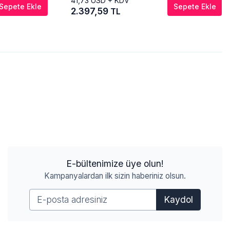
41,73
USD + KDV
Sepete Ekle
Sepete Ekle
2.397,59
TL
E-bültenimize üye olun!
Kampanyalardan ilk sizin haberiniz olsun.
Kaydol