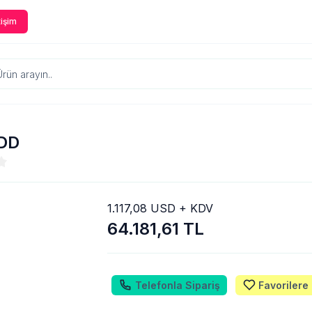
tişim
HDD
1.117,08 USD + KDV
64.181,61 TL
Telefonla Sipariş
Favorilere 