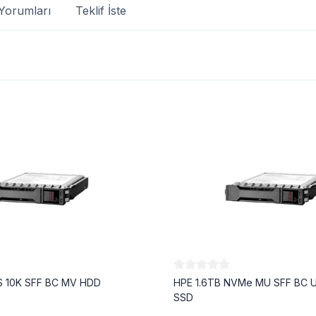
Yorumları
Teklif İste
S 10K SFF BC MV HDD
HPE 1.6TB NVMe MU SFF BC U
SSD