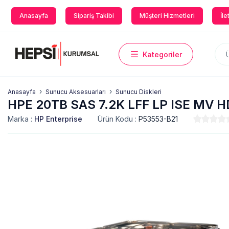
Anasayfa
Sipariş Takibi
Müşteri Hizmetleri
İle
Kategoriler
Anasayfa
Sunucu Aksesuarları
Sunucu Diskleri
HPE 20TB SAS 7.2K LFF LP ISE MV 
Marka :
HP Enterprise
Ürün Kodu :
P53553-B21