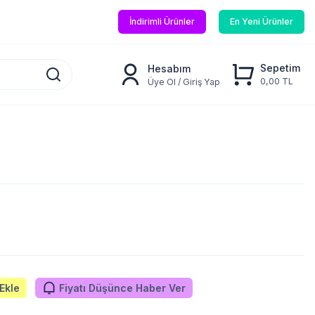
İndirimli Ürünler
En Yeni Ürünler
Sepetim
Hesabım
0,00 TL
Üye Ol / Giriş Yap
Ekle
Fiyatı Düşünce Haber Ver