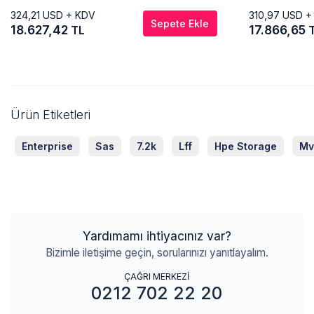
324,21
USD + KDV
310,97
USD +
Sepete Ekle
18.627,42
17.866,65
TL
Ürün Etiketleri
Enterprise
Sas
7.2k
Lff
Hpe Storage
Mv
Yardımamı ihtiyacınız var?
Bizimle iletişime geçin, sorularınızı yanıtlayalım.
ÇAĞRI MERKEZİ
0212 702 22 20