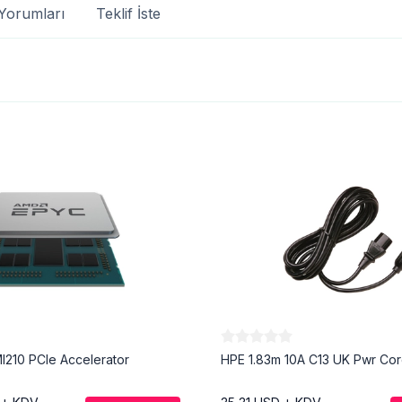
Yorumları
Teklif İste
MI210 PCIe Accelerator
HPE 1.83m 10A C13 UK Pwr Co