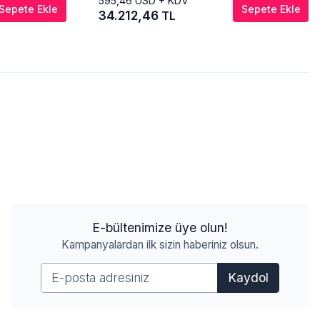
595,46
USD + KDV
Sepete Ekle
Sepete Ekle
34.212,46
TL
E-bültenimize üye olun!
Kampanyalardan ilk sizin haberiniz olsun.
Kaydol