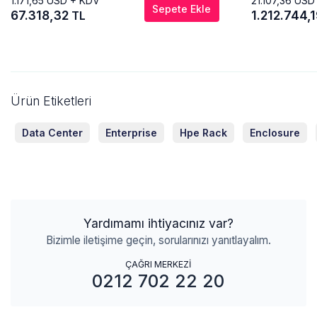
1.171,65
USD + KDV
21.107,36
USD
Sepete Ekle
67.318,32
1.212.744,
TL
Ürün Etiketleri
Data Center
Enterprise
Hpe Rack
Enclosure
Yardımamı ihtiyacınız var?
Bizimle iletişime geçin, sorularınızı yanıtlayalım.
ÇAĞRI MERKEZİ
0212 702 22 20