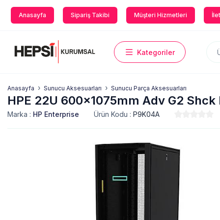
Anasayfa
Sipariş Takibi
Müşteri Hizmetleri
İle
Kategoriler
Anasayfa
Sunucu Aksesuarları
Sunucu Parça Aksesuarları
HPE 22U 600x1075mm Adv G2 Shck 
Marka :
HP Enterprise
Ürün Kodu :
P9K04A