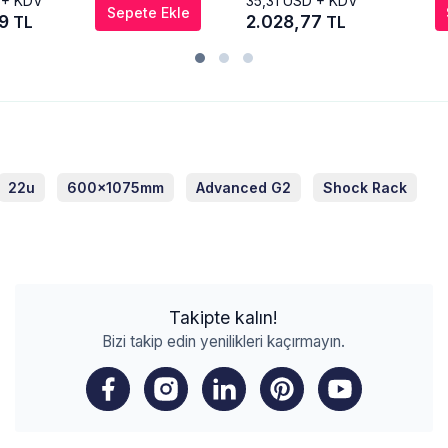
 + KDV
35,31
USD + KDV
Sepete Ekle
19
2.028,77
TL
TL
22u
600x1075mm
Advanced G2
Shock Rack
Takipte kalın!
Bizi takip edin yenilikleri kaçırmayın.