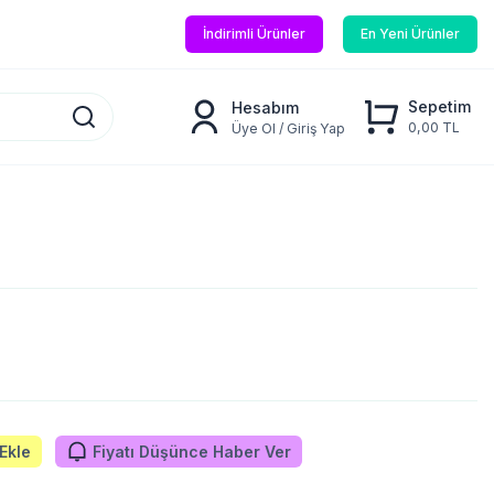
İndirimli Ürünler
En Yeni Ürünler
Sepetim
Hesabım
0,00 TL
Üye Ol / Giriş Yap
Ekle
Fiyatı Düşünce Haber Ver