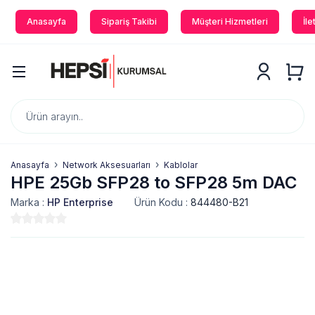
Anasayfa
Sipariş Takibi
Müşteri Hizmetleri
İle
Anasayfa
Network Aksesuarları
Kablolar
HPE 25Gb SFP28 to SFP28 5m DAC
Marka :
HP Enterprise
Ürün Kodu :
844480-B21