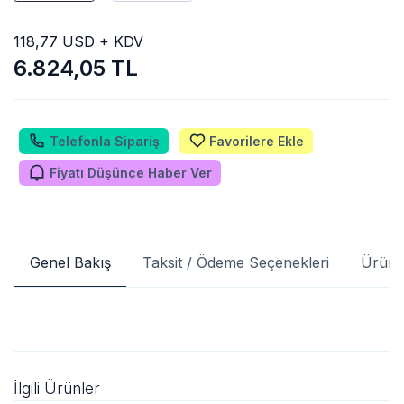
118,77 USD + KDV
6.824,05 TL
Telefonla Sipariş
Favorilere Ekle
Fiyatı Düşünce Haber Ver
Genel Bakış
Taksit / Ödeme Seçenekleri
Ürün 
İlgili Ürünler