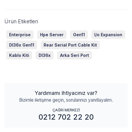
Ürün Etiketleri
Enterprise
Hpe Server
Gen11
I/o Expansion
Dl36x Gen11
Rear Serial Port Cable Kit
Kablo Kiti
Dl36x
Arka Seri Port
Yardımamı ihtiyacınız var?
Bizimle iletişime geçin, sorularınızı yanıtlayalım.
ÇAĞRI MERKEZİ
0212 702 22 20