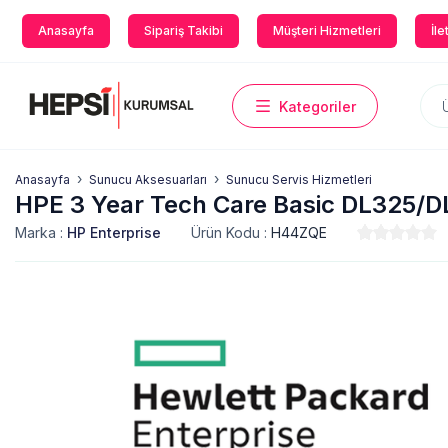
Anasayfa
Sipariş Takibi
Müşteri Hizmetleri
İle
Kategoriler
Anasayfa
Sunucu Aksesuarları
Sunucu Servis Hizmetleri
HPE 3 Year Tech Care Basic DL325/D
Marka :
HP Enterprise
Ürün Kodu :
H44ZQE