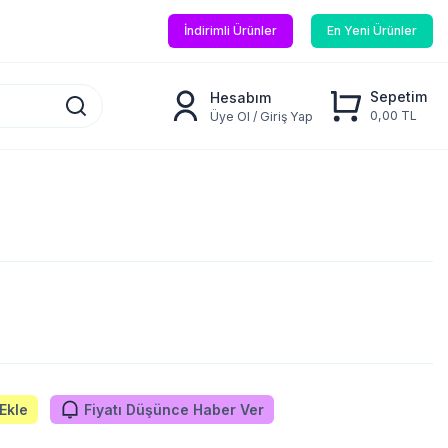
İndirimli Ürünler
En Yeni Ürünler
Sepetim
Hesabım
0,00 TL
Üye Ol / Giriş Yap
Ekle
Fiyatı Düşünce Haber Ver