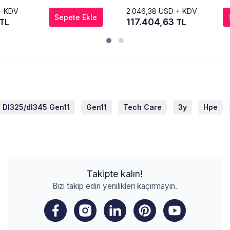
+ KDV
2.046,38
USD + KDV
Sepete Ekle
117.404,63
TL
TL
Dl325/dl345 Gen11
Gen11
Tech Care
3y
Hpe
Takipte kalın!
Bizi takip edin yenilikleri kaçırmayın.