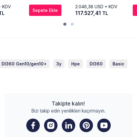
+ KDV
2.046,38
USD + KDV
Sepete Ekle
117.527,41
TL
TL
Dl360 Gen10/gen10+
3y
Hpe
Dl360
Basic
Takipte kalın!
Bizi takip edin yenilikleri kaçırmayın.