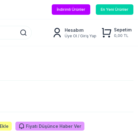
İndirimli Ürünler
En Yeni Ürünler
Sepetim
Hesabım
0,00 TL
Üye Ol / Giriş Yap
Ekle
Fiyatı Düşünce Haber Ver