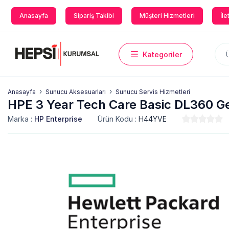
Anasayfa
Sipariş Takibi
Müşteri Hizmetleri
İle
Kategoriler
Anasayfa
Sunucu Aksesuarları
Sunucu Servis Hizmetleri
HPE 3 Year Tech Care Basic DL360 G
Marka :
HP Enterprise
Ürün Kodu :
H44YVE