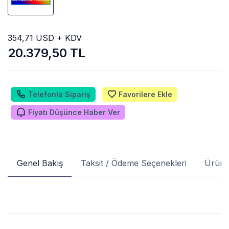
354,71 USD + KDV
20.379,50 TL
Telefonla Sipariş
Favorilere Ekle
Fiyatı Düşünce Haber Ver
Genel Bakış
Taksit / Ödeme Seçenekleri
Ürün 