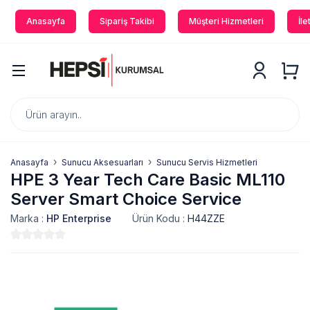
Anasayfa
Sipariş Takibi
Müşteri Hizmetleri
İle
Anasayfa
Sunucu Aksesuarları
Sunucu Servis Hizmetleri
HPE 3 Year Tech Care Basic ML110
Server Smart Choice Service
Marka :
HP Enterprise
Ürün Kodu :
H44ZZE