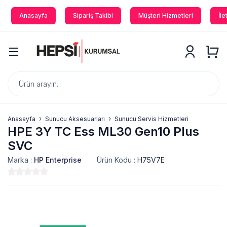
Anasayfa
Sipariş Takibi
Müşteri Hizmetleri
İle
Anasayfa
Sunucu Aksesuarları
Sunucu Servis Hizmetleri
HPE 3Y TC Ess ML30 Gen10 Plus
SVC
Marka :
HP Enterprise
Ürün Kodu :
H75V7E