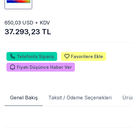
650,03 USD + KDV
37.293,23 TL
Telefonla Sipariş
Favorilere Ekle
Fiyatı Düşünce Haber Ver
Genel Bakış
Taksit / Ödeme Seçenekleri
Ürün 