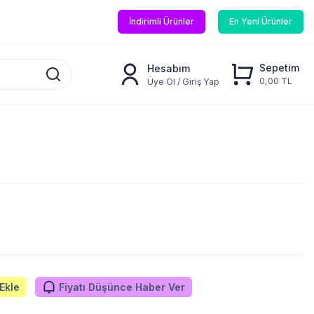
İndirimli Ürünler
En Yeni Ürünler
Sepetim
Hesabım
0,00 TL
Üye Ol / Giriş Yap
Ekle
Fiyatı Düşünce Haber Ver