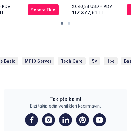
+ KDV
2.046,38
USD + KDV
Sepete Ekle
117.377,61
TL
TL
e Basic
Ml110 Server
Tech Care
5y
Hpe
Bas
Takipte kalın!
Bizi takip edin yenilikleri kaçırmayın.