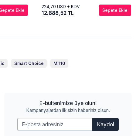
224,70
USD + KDV
Sepete Ekle
Sepete Ekle
12.888,52
TL
ic
Smart Choice
Ml110
E-bültenimize üye olun!
Kampanyalardan ilk sizin haberiniz olsun.
Kaydol