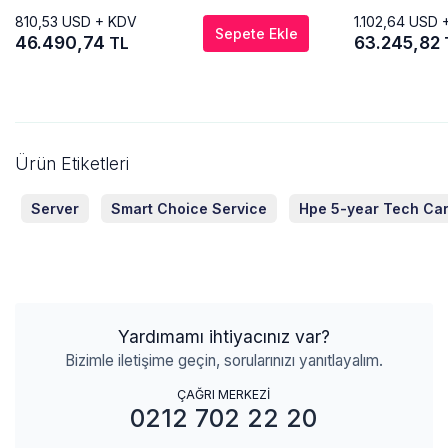
810,53
USD + KDV
1.102,64
USD 
Sepete Ekle
46.490,74
63.245,82
TL
Ürün Etiketleri
Server
Smart Choice Service
Hpe 5-year Tech Car
Yardımamı ihtiyacınız var?
Bizimle iletişime geçin, sorularınızı yanıtlayalım.
ÇAĞRI MERKEZİ
0212 702 22 20