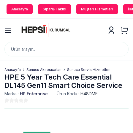
Anasayfa
Sipariş Takibi
Müşteri Hizmetleri
İle
Anasayfa
Sunucu Aksesuarları
Sunucu Servis Hizmetleri
HPE 5 Year Tech Care Essential
DL145 Gen11 Smart Choice Service
Marka :
HP Enterprise
Ürün Kodu :
H48DME