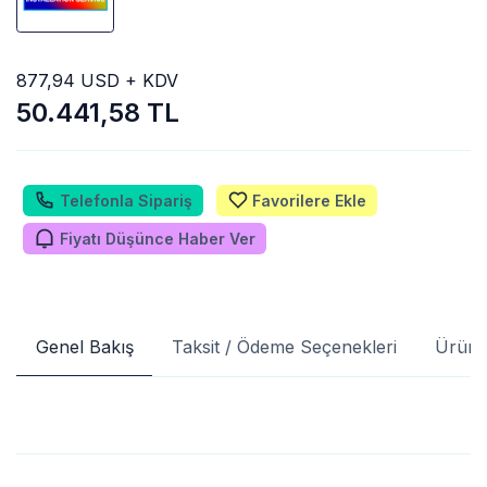
877,94 USD + KDV
50.441,58 TL
Telefonla Sipariş
Favorilere Ekle
Fiyatı Düşünce Haber Ver
Genel Bakış
Taksit / Ödeme Seçenekleri
Ürün 