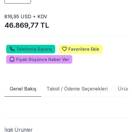
816,95 USD + KDV
46.869,77 TL
Telefonla Sipariş
Favorilere Ekle
Fiyatı Düşünce Haber Ver
Genel Bakış
Taksit / Ödeme Seçenekleri
Ürün 
İlgili Ürünler