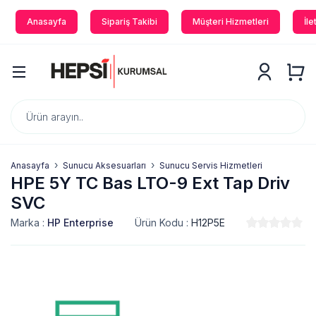
Anasayfa
Sipariş Takibi
Müşteri Hizmetleri
İle
Anasayfa
Sunucu Aksesuarları
Sunucu Servis Hizmetleri
HPE 5Y TC Bas LTO-9 Ext Tap Driv
SVC
Marka :
HP Enterprise
Ürün Kodu :
H12P5E