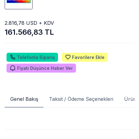
2.816,78 USD + KDV
161.566,83 TL
Telefonla Sipariş
Favorilere Ekle
Fiyatı Düşünce Haber Ver
Genel Bakış
Taksit / Ödeme Seçenekleri
Ürün 