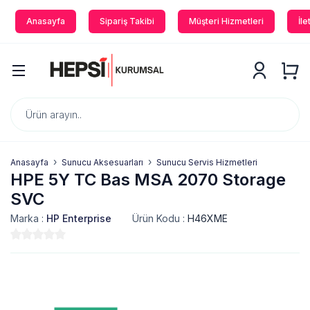
Anasayfa
Sipariş Takibi
Müşteri Hizmetleri
İle
Anasayfa
Sunucu Aksesuarları
Sunucu Servis Hizmetleri
HPE 5Y TC Bas MSA 2070 Storage
SVC
Marka :
HP Enterprise
Ürün Kodu :
H46XME