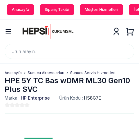
Anasayfa
Sipariş Takibi
Müşteri Hizmetleri
İle
Anasayfa
Sunucu Aksesuarları
Sunucu Servis Hizmetleri
HPE 5Y TC Bas wDMR ML30 Gen10
Plus SVC
Marka :
HP Enterprise
Ürün Kodu :
HS8G7E