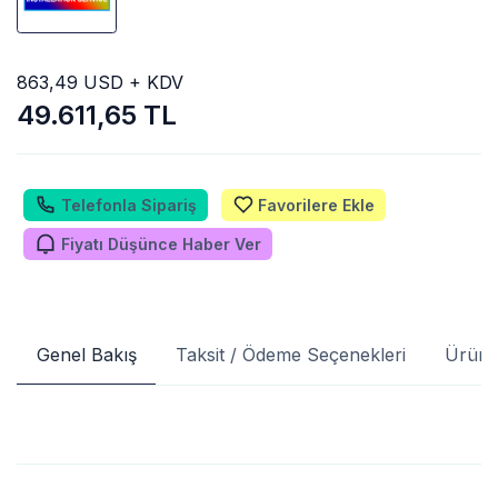
863,49 USD + KDV
49.611,65 TL
Telefonla Sipariş
Favorilere Ekle
Fiyatı Düşünce Haber Ver
Genel Bakış
Taksit / Ödeme Seçenekleri
Ürün 