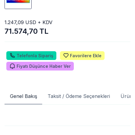
1.247,09 USD + KDV
71.574,70 TL
Telefonla Sipariş
Favorilere Ekle
Fiyatı Düşünce Haber Ver
Genel Bakış
Taksit / Ödeme Seçenekleri
Ürün 