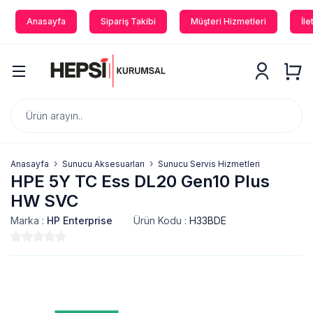
Anasayfa
Sipariş Takibi
Müşteri Hizmetleri
İle
Anasayfa
Sunucu Aksesuarları
Sunucu Servis Hizmetleri
HPE 5Y TC Ess DL20 Gen10 Plus
HW SVC
Marka :
HP Enterprise
Ürün Kodu :
H33BDE