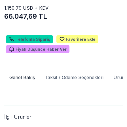
1.150,79 USD + KDV
66.047,69 TL
Telefonla Sipariş
Favorilere Ekle
Fiyatı Düşünce Haber Ver
Genel Bakış
Taksit / Ödeme Seçenekleri
Ürün 
İlgili Ürünler