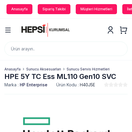
Anasayfa
Sipariş Takibi
Müşteri Hizmetleri
İle
Anasayfa
Sunucu Aksesuarları
Sunucu Servis Hizmetleri
HPE 5Y TC Ess ML110 Gen10 SVC
Marka :
HP Enterprise
Ürün Kodu :
H40J5E