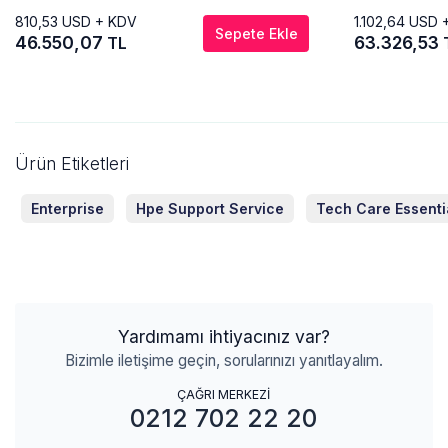
810,53
USD + KDV
1.102,64
USD 
Sepete Ekle
46.550,07
63.326,53
TL
Ürün Etiketleri
Enterprise
Hpe Support Service
Tech Care Essenti
Yardımamı ihtiyacınız var?
Bizimle iletişime geçin, sorularınızı yanıtlayalım.
ÇAĞRI MERKEZİ
0212 702 22 20