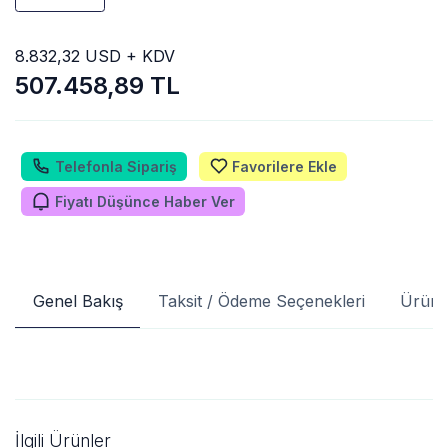
8.832,32 USD + KDV
507.458,89 TL
Telefonla Sipariş
Favorilere Ekle
Fiyatı Düşünce Haber Ver
Genel Bakış
Taksit / Ödeme Seçenekleri
Ürün 
İlgili Ürünler