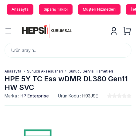
Anasayfa
Sipariş Takibi
Müşteri Hizmetleri
İle
Anasayfa
Sunucu Aksesuarları
Sunucu Servis Hizmetleri
HPE 5Y TC Ess wDMR DL380 Gen11
HW SVC
Marka :
HP Enterprise
Ürün Kodu :
H93J9E