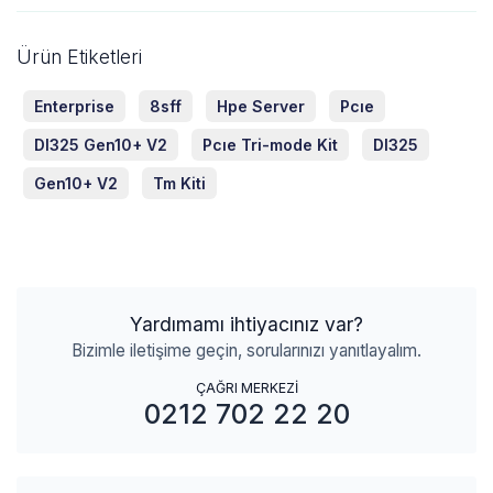
Ürün Etiketleri
Enterprise
8sff
Hpe Server
Pcıe
Dl325 Gen10+ V2
Pcıe Tri-mode Kit
Dl325
Gen10+ V2
Tm Kiti
Yardımamı ihtiyacınız var?
Bizimle iletişime geçin, sorularınızı yanıtlayalım.
ÇAĞRI MERKEZİ
0212 702 22 20