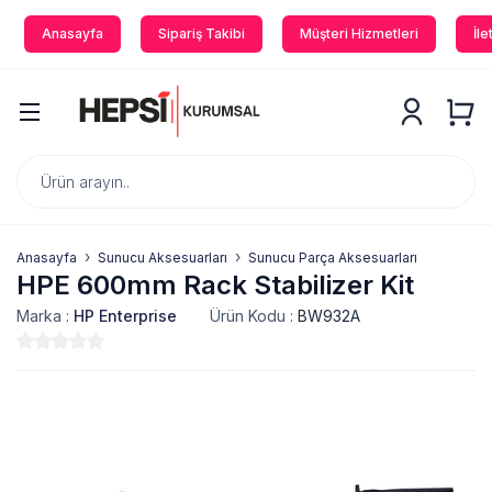
Anasayfa
Sipariş Takibi
Müşteri Hizmetleri
İle
Anasayfa
Sunucu Aksesuarları
Sunucu Parça Aksesuarları
HPE 600mm Rack Stabilizer Kit
Marka :
HP Enterprise
Ürün Kodu :
BW932A