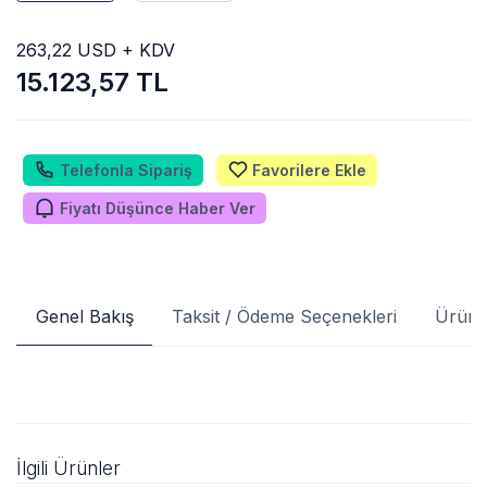
263,22 USD + KDV
15.123,57 TL
Telefonla Sipariş
Favorilere Ekle
Fiyatı Düşünce Haber Ver
Genel Bakış
Taksit / Ödeme Seçenekleri
Ürün 
İlgili Ürünler