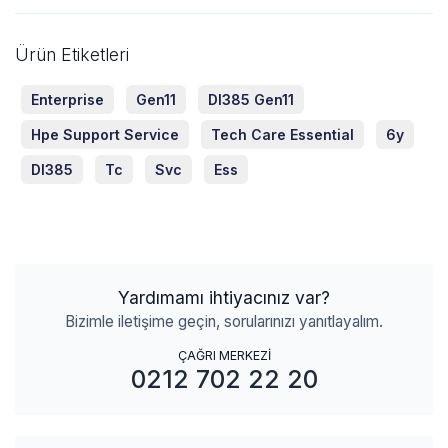
Ürün Etiketleri
Enterprise
Gen11
Dl385 Gen11
Hpe Support Service
Tech Care Essential
6y
Dl385
Tc
Svc
Ess
Yardımamı ihtiyacınız var?
Bizimle iletişime geçin, sorularınızı yanıtlayalım.
ÇAĞRI MERKEZİ
0212 702 22 20