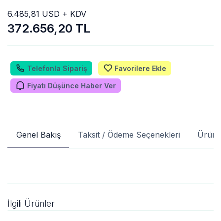
6.485,81 USD + KDV
372.656,20 TL
Telefonla Sipariş
Favorilere Ekle
Fiyatı Düşünce Haber Ver
Genel Bakış
Taksit / Ödeme Seçenekleri
Ürün 
İlgili Ürünler