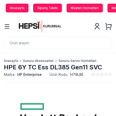
Anasayfa
Sipariş Takibi
Müşteri Hizmetleri
İle
Anasayfa
Sunucu Aksesuarları
Sunucu Servis Hizmetleri
HPE 6Y TC Ess DL385 Gen11 SVC
Marka :
HP Enterprise
Ürün Kodu :
H79L8E