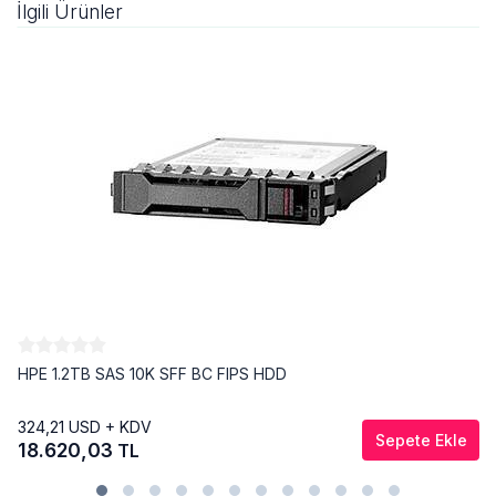
İlgili Ürünler
HPE 1.2TB SAS 10K SFF BC FIPS HDD
324,21
USD + KDV
Sepete Ekle
18.620,03
TL