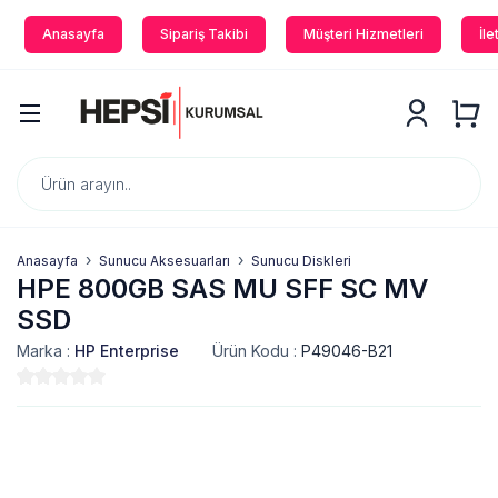
Anasayfa
Sipariş Takibi
Müşteri Hizmetleri
İle
Anasayfa
Sunucu Aksesuarları
Sunucu Diskleri
HPE 800GB SAS MU SFF SC MV
SSD
Marka :
HP Enterprise
Ürün Kodu :
P49046-B21