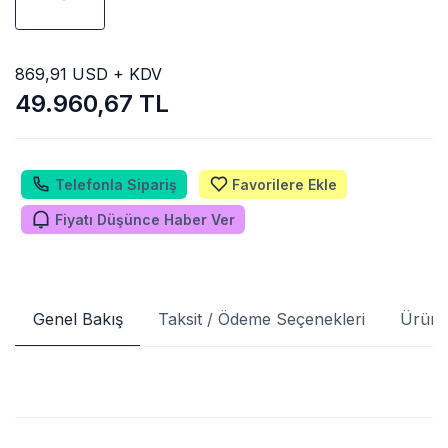
869,91 USD + KDV
49.960,67 TL
Telefonla Sipariş
Favorilere Ekle
Fiyatı Düşünce Haber Ver
Genel Bakış
Taksit / Ödeme Seçenekleri
Ürün 