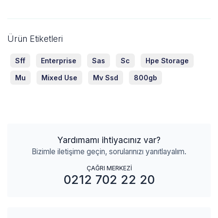
Ürün Etiketleri
Sff
Enterprise
Sas
Sc
Hpe Storage
Mu
Mixed Use
Mv Ssd
800gb
Yardımamı ihtiyacınız var?
Bizimle iletişime geçin, sorularınızı yanıtlayalım.
ÇAĞRI MERKEZİ
0212 702 22 20