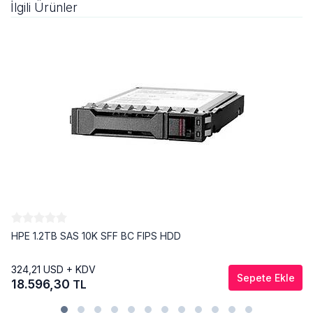
İlgili Ürünler
HPE 1.2TB SAS 10K SFF BC FIPS HDD
324,21
USD + KDV
Sepete Ekle
18.596,30
TL