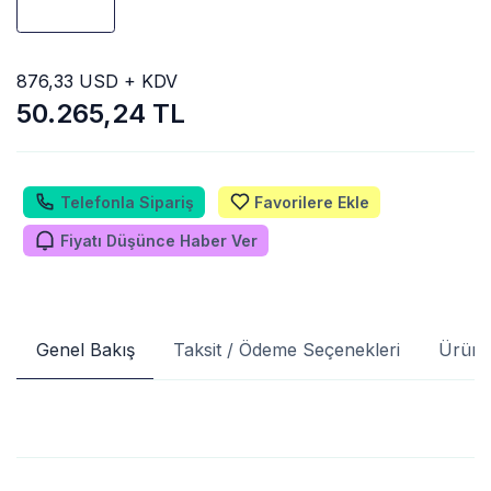
876,33 USD + KDV
50.265,24 TL
Telefonla Sipariş
Favorilere Ekle
Fiyatı Düşünce Haber Ver
Genel Bakış
Taksit / Ödeme Seçenekleri
Ürün 