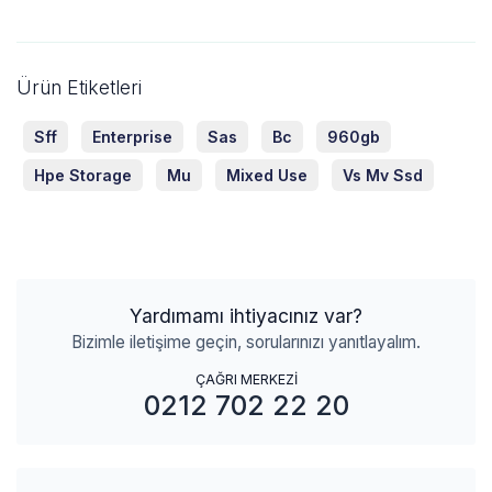
Ürün Etiketleri
Sff
Enterprise
Sas
Bc
960gb
Hpe Storage
Mu
Mixed Use
Vs Mv Ssd
Yardımamı ihtiyacınız var?
Bizimle iletişime geçin, sorularınızı yanıtlayalım.
ÇAĞRI MERKEZİ
0212 702 22 20