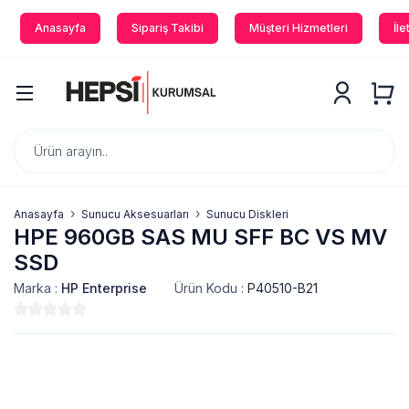
Anasayfa
Sipariş Takibi
Müşteri Hizmetleri
İle
Anasayfa
Sunucu Aksesuarları
Sunucu Diskleri
HPE 960GB SAS MU SFF BC VS MV
SSD
Marka :
HP Enterprise
Ürün Kodu :
P40510-B21