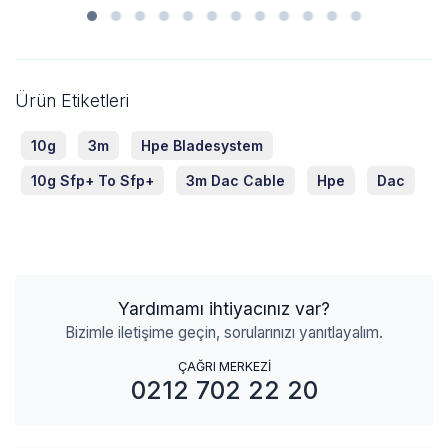
Ürün Etiketleri
10g
3m
Hpe Bladesystem
10g Sfp+ To Sfp+
3m Dac Cable
Hpe
Dac
Yardımamı ihtiyacınız var?
Bizimle iletişime geçin, sorularınızı yanıtlayalım.
ÇAĞRI MERKEZİ
0212 702 22 20