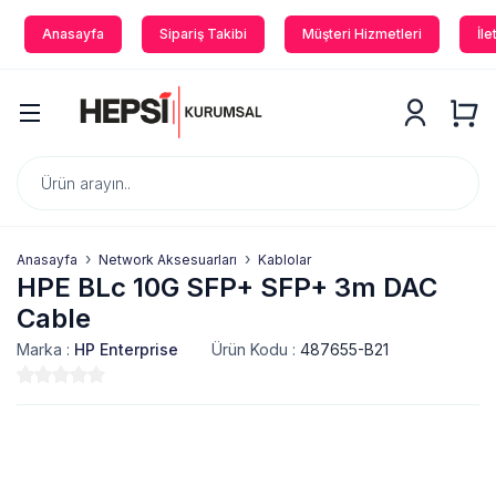
Anasayfa
Sipariş Takibi
Müşteri Hizmetleri
İle
Anasayfa
Network Aksesuarları
Kablolar
HPE BLc 10G SFP+ SFP+ 3m DAC
Cable
Marka :
HP Enterprise
Ürün Kodu :
487655-B21