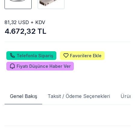
81,32 USD + KDV
4.672,32 TL
Telefonla Sipariş
Favorilere Ekle
Fiyatı Düşünce Haber Ver
Genel Bakış
Taksit / Ödeme Seçenekleri
Ürün 