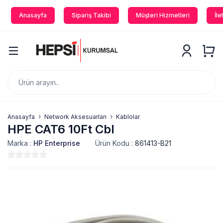
Anasayfa
Sipariş Takibi
Müşteri Hizmetleri
İle
Anasayfa
Network Aksesuarları
Kablolar
HPE CAT6 10Ft Cbl
Marka :
HP Enterprise
Ürün Kodu :
861413-B21