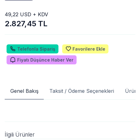
49,22 USD + KDV
2.827,45 TL
Telefonla Sipariş
Favorilere Ekle
Fiyatı Düşünce Haber Ver
Genel Bakış
Taksit / Ödeme Seçenekleri
Ürün 
İlgili Ürünler