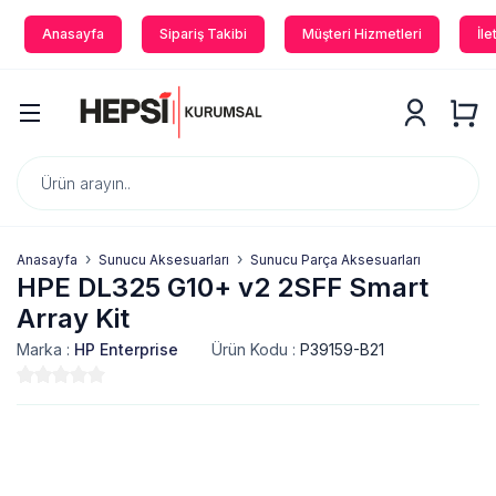
Anasayfa
Sipariş Takibi
Müşteri Hizmetleri
İle
Anasayfa
Sunucu Aksesuarları
Sunucu Parça Aksesuarları
HPE DL325 G10+ v2 2SFF Smart
Array Kit
Marka :
HP Enterprise
Ürün Kodu :
P39159-B21