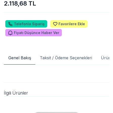
2.118,68 TL
Telefonla Sipariş
Favorilere Ekle
Fiyatı Düşünce Haber Ver
Genel Bakış
Taksit / Ödeme Seçenekleri
Ürün 
İlgili Ürünler