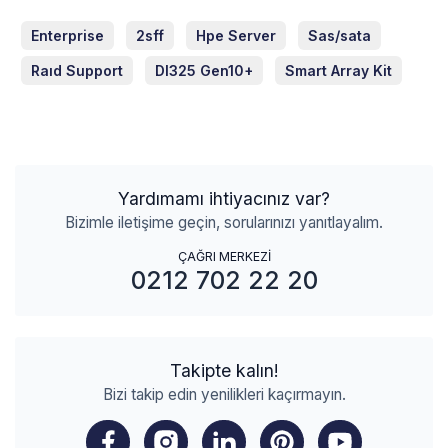
Enterprise
2sff
Hpe Server
Sas/sata
Raıd Support
Dl325 Gen10+
Smart Array Kit
Yardımamı ihtiyacınız var?
Bizimle iletişime geçin, sorularınızı yanıtlayalım.
ÇAĞRI MERKEZİ
0212 702 22 20
Takipte kalın!
Bizi takip edin yenilikleri kaçırmayın.