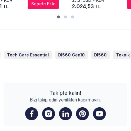
 + KDV
35,31
USD + KDV
Sepete Ekle
31
2.024,53
TL
TL
Tech Care Essential
Dl560 Gen10
Dl560
Teknik
Takipte kalın!
Bizi takip edin yenilikleri kaçırmayın.