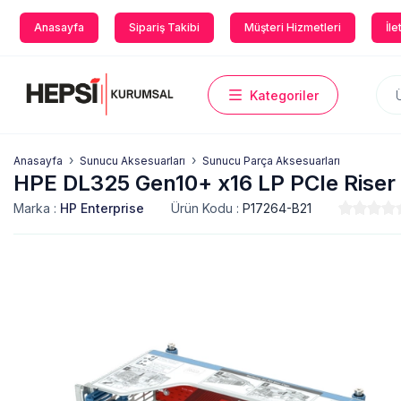
Anasayfa
Sipariş Takibi
Müşteri Hizmetleri
İle
Kategoriler
Anasayfa
Sunucu Aksesuarları
Sunucu Parça Aksesuarları
HPE DL325 Gen10+ x16 LP PCIe Riser 
Marka :
HP Enterprise
Ürün Kodu :
P17264-B21