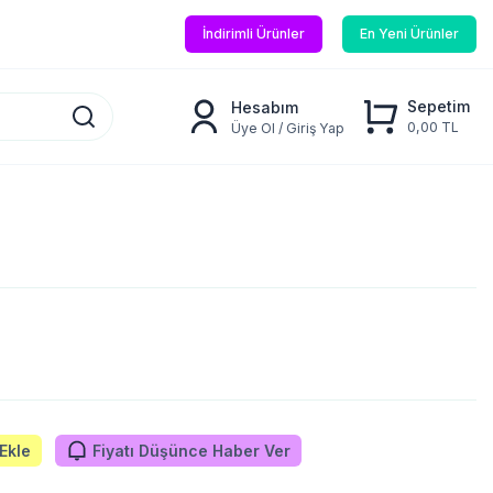
İndirimli Ürünler
En Yeni Ürünler
Sepetim
Hesabım
0,00 TL
Üye Ol / Giriş Yap
Ekle
Fiyatı Düşünce Haber Ver