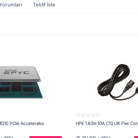
Yorumları
Teklif İste
MI210 PCIe Accelerator
HPE 1.83m 10A C13 UK Pwr Co