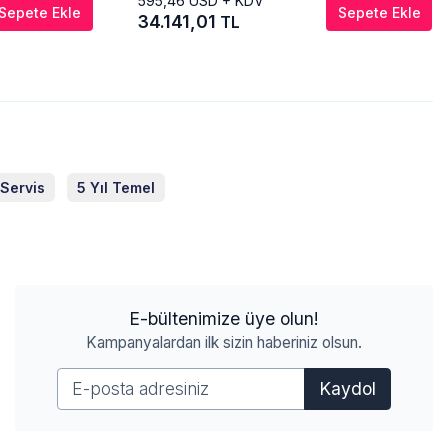
595,46
USD + KDV
Sepete Ekle
Sepete Ekle
34.141,01
TL
 Servis
5 Yıl Temel
E-bültenimize üye olun!
Kampanyalardan ilk sizin haberiniz olsun.
Kaydol