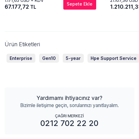
1.171,65
USD + KDV
21.107,36
USD
Sepete Ekle
67.177,72
1.210.211,
TL
Ürün Etiketleri
Enterprise
Gen10
5-year
Hpe Support Service
Yardımamı ihtiyacınız var?
Bizimle iletişime geçin, sorularınızı yanıtlayalım.
ÇAĞRI MERKEZİ
0212 702 22 20