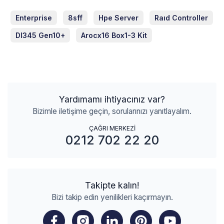
Enterprise
8sff
Hpe Server
Raıd Controller
Dl345 Gen10+
Arocx16 Box1-3 Kit
Yardımamı ihtiyacınız var?
Bizimle iletişime geçin, sorularınızı yanıtlayalım.
ÇAĞRI MERKEZİ
0212 702 22 20
Takipte kalın!
Bizi takip edin yenilikleri kaçırmayın.