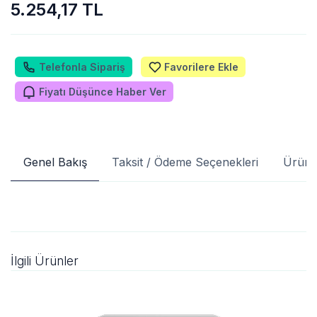
5.254,17 TL
Telefonla Sipariş
Favorilere Ekle
Fiyatı Düşünce Haber Ver
Genel Bakış
Taksit / Ödeme Seçenekleri
Ürün 
İlgili Ürünler