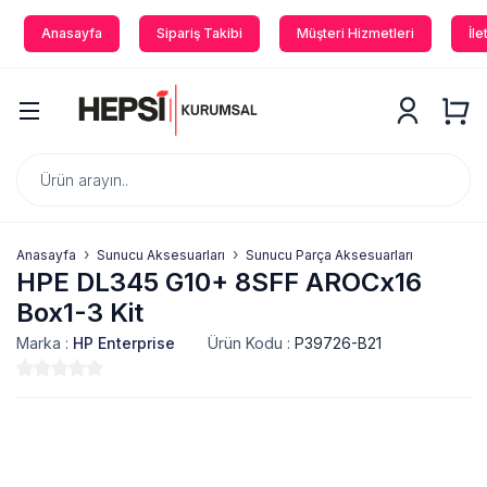
Anasayfa
Sipariş Takibi
Müşteri Hizmetleri
İle
Anasayfa
Sunucu Aksesuarları
Sunucu Parça Aksesuarları
HPE DL345 G10+ 8SFF AROCx16
Box1-3 Kit
Marka :
HP Enterprise
Ürün Kodu :
P39726-B21