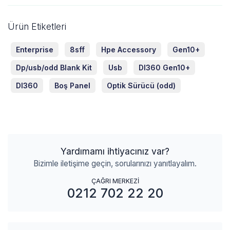
Ürün Etiketleri
Enterprise
8sff
Hpe Accessory
Gen10+
Dp/usb/odd Blank Kit
Usb
Dl360 Gen10+
Dl360
Boş Panel
Optik Sürücü (odd)
Yardımamı ihtiyacınız var?
Bizimle iletişime geçin, sorularınızı yanıtlayalım.
ÇAĞRI MERKEZİ
0212 702 22 20