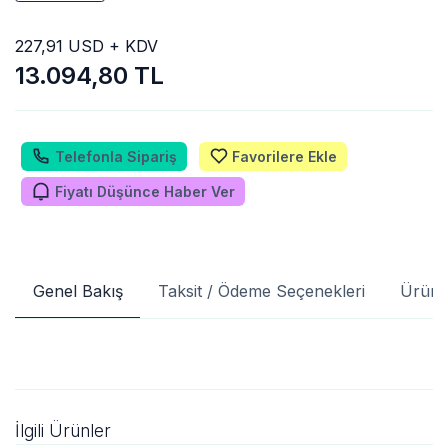
227,91 USD + KDV
13.094,80 TL
Telefonla Sipariş
Favorilere Ekle
Fiyatı Düşünce Haber Ver
Genel Bakış
Taksit / Ödeme Seçenekleri
Ürün 
İlgili Ürünler