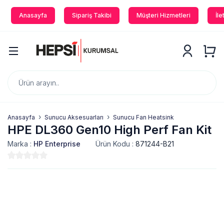
Anasayfa
Sipariş Takibi
Müşteri Hizmetleri
İle
Anasayfa
Sunucu Aksesuarları
Sunucu Fan Heatsink
HPE DL360 Gen10 High Perf Fan Kit
Marka :
HP Enterprise
Ürün Kodu :
871244-B21