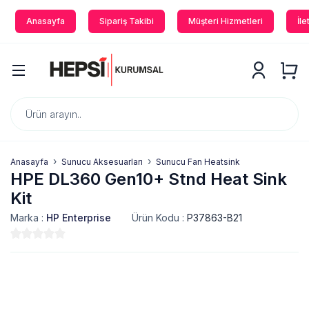
Anasayfa
Sipariş Takibi
Müşteri Hizmetleri
İle
Anasayfa
Sunucu Aksesuarları
Sunucu Fan Heatsink
HPE DL360 Gen10+ Stnd Heat Sink
Kit
Marka :
HP Enterprise
Ürün Kodu :
P37863-B21