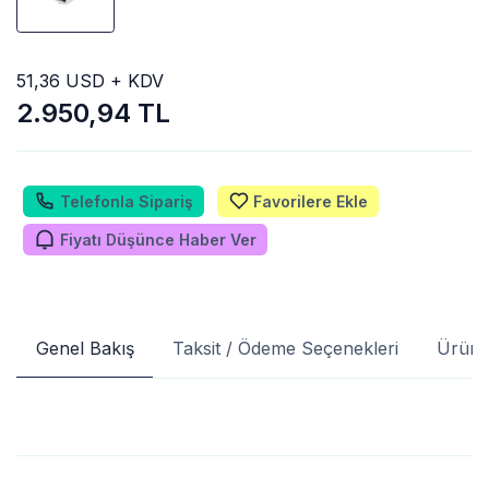
51,36 USD + KDV
2.950,94 TL
Telefonla Sipariş
Favorilere Ekle
Fiyatı Düşünce Haber Ver
Genel Bakış
Taksit / Ödeme Seçenekleri
Ürün 