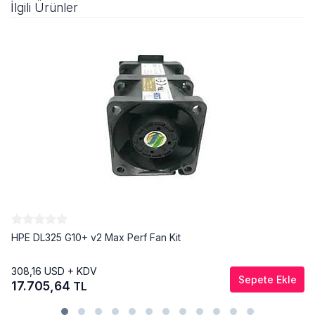
İlgili Ürünler
HPE DL325 G10+ v2 Max Perf Fan Kit
308,16
USD + KDV
Sepete Ekle
17.705,64
TL