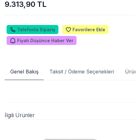
9.313,90 TL
Telefonla Sipariş
Favorilere Ekle
Fiyatı Düşünce Haber Ver
Genel Bakış
Taksit / Ödeme Seçenekleri
Ürün 
İlgili Ürünler