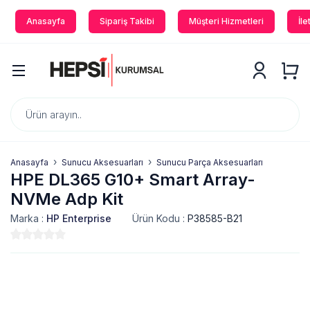
Anasayfa
Sipariş Takibi
Müşteri Hizmetleri
İle
Anasayfa
Sunucu Aksesuarları
Sunucu Parça Aksesuarları
HPE DL365 G10+ Smart Array-
NVMe Adp Kit
Marka :
HP Enterprise
Ürün Kodu :
P38585-B21