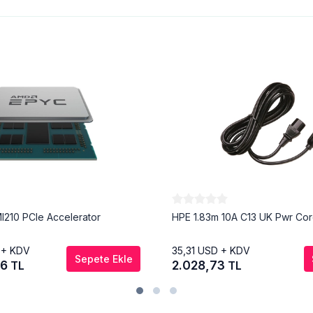
MI210 PCIe Accelerator
HPE 1.83m 10A C13 UK Pwr Co
 + KDV
35,31
USD + KDV
Sepete Ekle
86
2.028,73
TL
TL