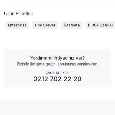
Ürün Etiketleri
Enterprise
Hpe Server
Sas/sata
Dl36x Gen10+
Yardımamı ihtiyacınız var?
Bizimle iletişime geçin, sorularınızı yanıtlayalım.
ÇAĞRI MERKEZİ
0212 702 22 20