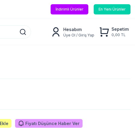
İndirimli Ürünler
En Yeni Ürünler
Sepetim
Hesabım
0,00 TL
Üye Ol / Giriş Yap
Ekle
Fiyatı Düşünce Haber Ver