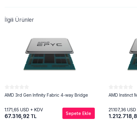
İlgili Ürünler
AMD 3rd Gen Infinity Fabric 4-way Bridge
AMD Instinct 
1.171,65
USD + KDV
21.107,36
USD
Sepete Ekle
67.316,92
1.212.718,
TL