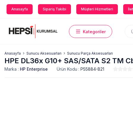
Anasayfa
Sipariş Takibi
Müşteri Hizmetleri
İle
Kategoriler
Anasayfa
Sunucu Aksesuarları
Sunucu Parça Aksesuarları
HPE DL36x G10+ SAS/SATA S2 TM Cbl
Marka :
HP Enterprise
Ürün Kodu :
P55884-B21