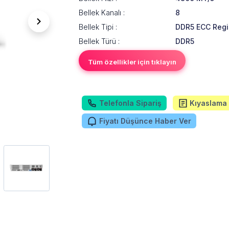
Bellek Kanalı :
8
Bellek Tipi :
DDR5 ECC Regi
Bellek Türü :
DDR5
Tüm özellikler için tıklayın
Telefonla Sipariş
Kıyaslama 
Fiyatı Düşünce Haber Ver