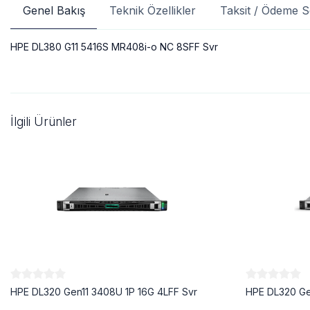
Genel Bakış
Teknik Özellikler
Taksit / Ödeme S
HPE DL380 G11 5416S MR408i-o NC 8SFF Svr
İlgili Ürünler
HPE DL320 Gen11 3408U 1P 16G 4LFF Svr
HPE DL320 Ge