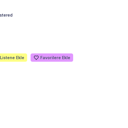
stered
Listene Ekle
Favorilere Ekle