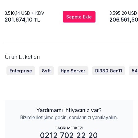
3.510,14
USD + KDV
3.595,20
USD
Sepete Ekle
201.674,10
206.561,5
TL
Ürün Etiketleri
Enterprise
8sff
Hpe Server
Dl380 Gen11
54
Yardımamı ihtiyacınız var?
Bizimle iletişime geçin, sorularınızı yanıtlayalım.
ÇAĞRI MERKEZİ
0212 702 22 20