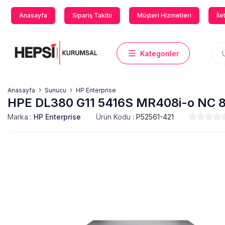
Anasayfa
Sipariş Takibi
Müşteri Hizmetleri
İle
Kategoriler
Anasayfa
Sunucu
HP Enterprise
HPE DL380 G11 5416S MR408i-o NC 
Marka :
HP Enterprise
Ürün Kodu :
P52561-421