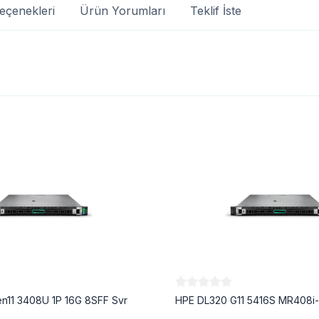
eçenekleri
Ürün Yorumları
Teklif İste
n11 3408U 1P 16G 8SFF Svr
HPE DL320 G11 5416S MR408i-