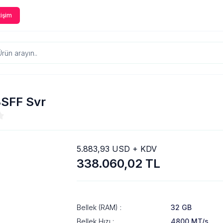
tişim
8SFF Svr
5.883,93 USD + KDV
338.060,02 TL
Bellek (RAM) :
32 GB
Bellek Hızı :
4800 MT/s