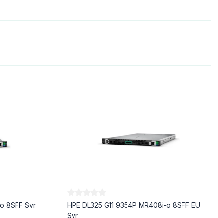
o 8SFF Svr
HPE DL325 G11 9354P MR408i-o 8SFF EU
Svr