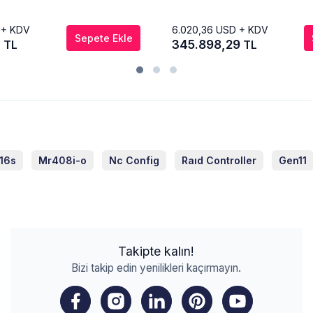
 + KDV
6.020,36
USD + KDV
Sepete Ekle
0
345.898,29
TL
TL
16s
Mr408i-o
Nc Config
Raıd Controller
Gen11
Takipte kalın!
Bizi takip edin yenilikleri kaçırmayın.