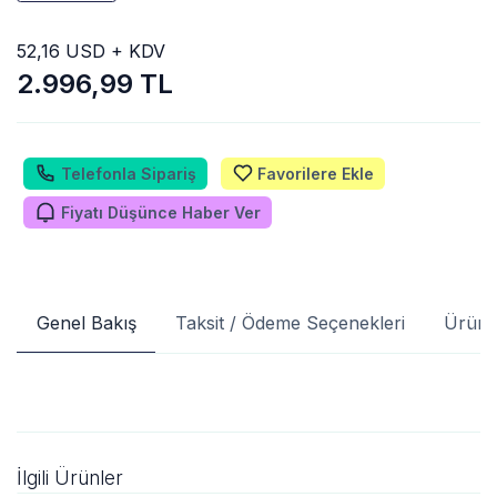
52,16 USD + KDV
2.996,99 TL
Telefonla Sipariş
Favorilere Ekle
Fiyatı Düşünce Haber Ver
Genel Bakış
Taksit / Ödeme Seçenekleri
Ürün 
İlgili Ürünler