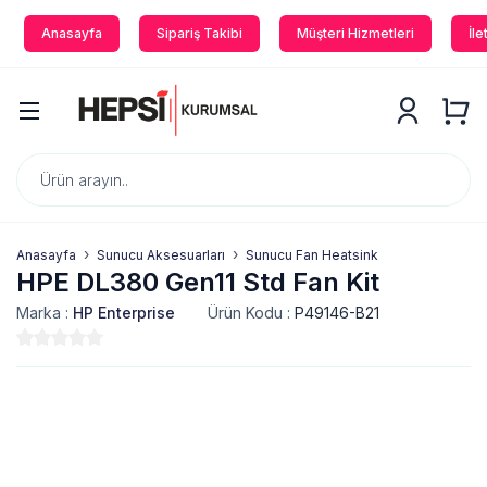
Anasayfa
Sipariş Takibi
Müşteri Hizmetleri
İle
Anasayfa
Sunucu Aksesuarları
Sunucu Fan Heatsink
HPE DL380 Gen11 Std Fan Kit
Marka :
HP Enterprise
Ürün Kodu :
P49146-B21