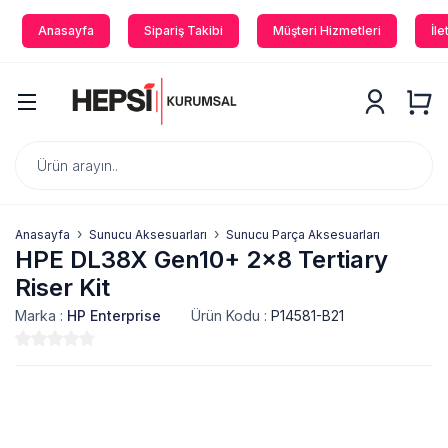
Anasayfa
Sipariş Takibi
Müşteri Hizmetleri
İle
Anasayfa
Sunucu Aksesuarları
Sunucu Parça Aksesuarları
HPE DL38X Gen10+ 2x8 Tertiary
Riser Kit
Marka :
HP Enterprise
Ürün Kodu :
P14581-B21