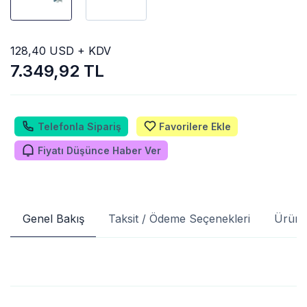
128,40 USD + KDV
7.349,92 TL
Telefonla Sipariş
Favorilere Ekle
Fiyatı Düşünce Haber Ver
Genel Bakış
Taksit / Ödeme Seçenekleri
Ürün 