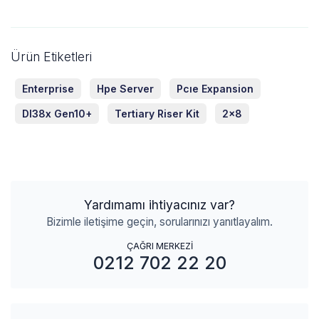
Ürün Etiketleri
Enterprise
Hpe Server
Pcıe Expansion
Dl38x Gen10+
Tertiary Riser Kit
2x8
Yardımamı ihtiyacınız var?
Bizimle iletişime geçin, sorularınızı yanıtlayalım.
ÇAĞRI MERKEZİ
0212 702 22 20