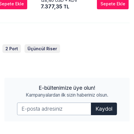
128,40
USD + KDV
Sepete Ekle
Sepete Ekle
7.377,35
TL
2 Port
Üçüncül Riser
E-bültenimize üye olun!
Kampanyalardan ilk sizin haberiniz olsun.
Kaydol