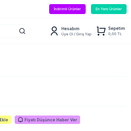
İndirimli Ürünler
En Yeni Ürünler
Sepetim
Hesabım
0,00 TL
Üye Ol / Giriş Yap
Ekle
Fiyatı Düşünce Haber Ver