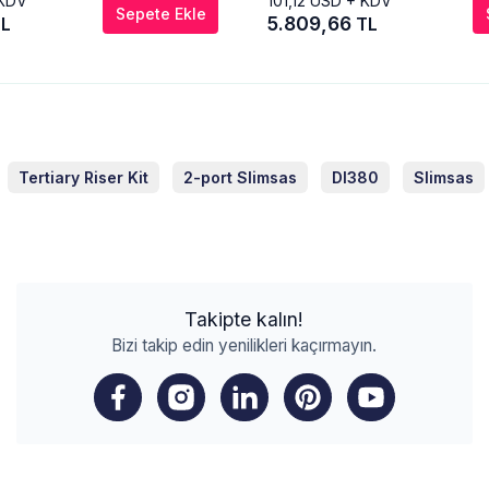
KDV
101,12
USD + KDV
Sepete Ekle
5.809,66
L
TL
Tertiary Riser Kit
2-port Slimsas
Dl380
Slimsas
Takipte kalın!
Bizi takip edin yenilikleri kaçırmayın.