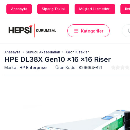
Anasayfa
Sipariş Takibi
Müşteri Hizmetleri
İle
Kategoriler
Anasayfa
Sunucu Aksesuarları
Xeon Kızaklar
HPE DL38X Gen10 x16 x16 Riser
Marka :
HP Enterprise
Ürün Kodu :
826694-B21