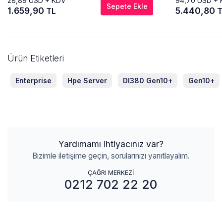
28,89
USD + KDV
94,70
USD + 
Sepete Ekle
1.659,90
5.440,80
TL
T
Ürün Etiketleri
Enterprise
Hpe Server
Dl380 Gen10+
Gen10+
Yardımamı ihtiyacınız var?
Bizimle iletişime geçin, sorularınızı yanıtlayalım.
ÇAĞRI MERKEZİ
0212 702 22 20