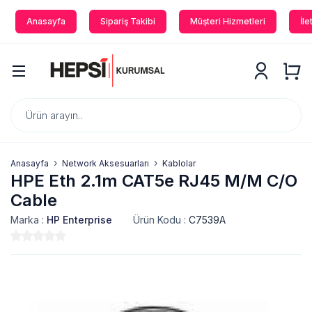
Anasayfa
Sipariş Takibi
Müşteri Hizmetleri
İle
Anasayfa
Network Aksesuarları
Kablolar
HPE Eth 2.1m CAT5e RJ45 M/M C/O
Cable
Marka :
HP Enterprise
Ürün Kodu :
C7539A