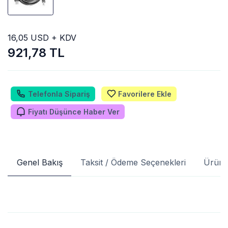
16,05 USD + KDV
921,78 TL
Telefonla Sipariş
Favorilere Ekle
Fiyatı Düşünce Haber Ver
Genel Bakış
Taksit / Ödeme Seçenekleri
Ürün 