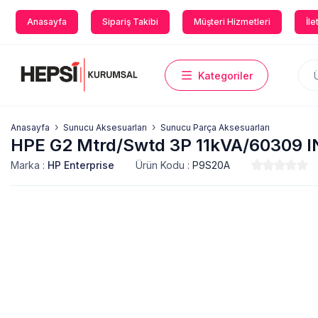
Anasayfa
Sipariş Takibi
Müşteri Hizmetleri
İle
Kategoriler
Anasayfa
Sunucu Aksesuarları
Sunucu Parça Aksesuarları
HPE G2 Mtrd/Swtd 3P 11kVA/60309 
Marka :
HP Enterprise
Ürün Kodu :
P9S20A