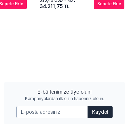
595,46
USD + KDV
Sepete Ekle
Sepete Ekle
34.211,75
TL
E-bültenimize üye olun!
Kampanyalardan ilk sizin haberiniz olsun.
Kaydol