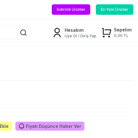
İndirimli Ürünler
En Yeni Ürünler
Sepetim
Hesabım
0,00 TL
Üye Ol / Giriş Yap
Ekle
Fiyatı Düşünce Haber Ver