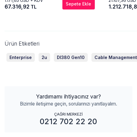
1.171,65
USD + KDV
21.107,36
USD
Sepete Ekle
67.316,92
1.212.718,
TL
Ürün Etiketleri
Enterprise
2u
Dl380 Gen10
Cable Management
Yardımamı ihtiyacınız var?
Bizimle iletişime geçin, sorularınızı yanıtlayalım.
ÇAĞRI MERKEZİ
0212 702 22 20