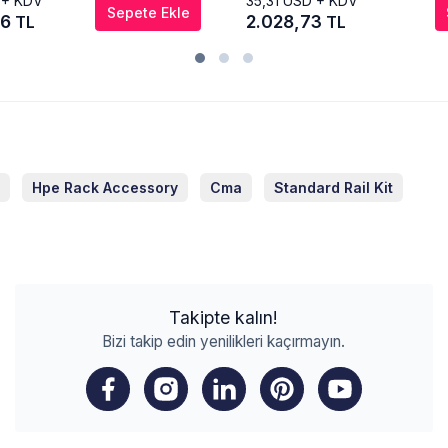
 + KDV
35,31
USD + KDV
Sepete Ekle
86
2.028,73
TL
TL
Hpe Rack Accessory
Cma
Standard Rail Kit
Takipte kalın!
Bizi takip edin yenilikleri kaçırmayın.