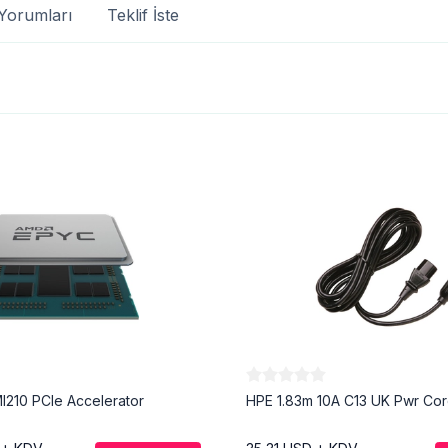
Yorumları
Teklif İste
MI210 PCIe Accelerator
HPE 1.83m 10A C13 UK Pwr Co