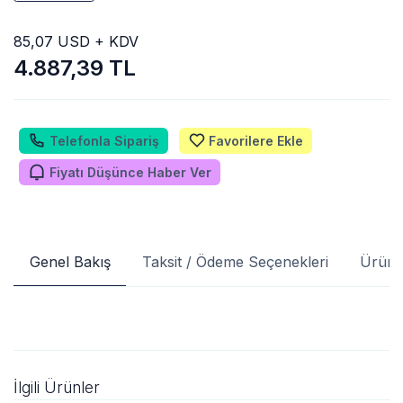
85,07 USD + KDV
4.887,39 TL
Telefonla Sipariş
Favorilere Ekle
Fiyatı Düşünce Haber Ver
Genel Bakış
Taksit / Ödeme Seçenekleri
Ürün 
İlgili Ürünler