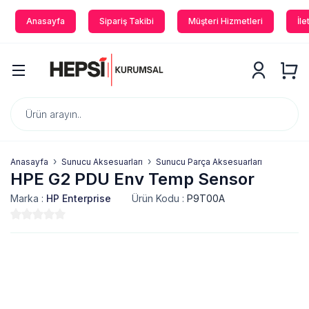
Anasayfa
Sipariş Takibi
Müşteri Hizmetleri
İle
Anasayfa
Sunucu Aksesuarları
Sunucu Parça Aksesuarları
HPE G2 PDU Env Temp Sensor
Marka :
HP Enterprise
Ürün Kodu :
P9T00A