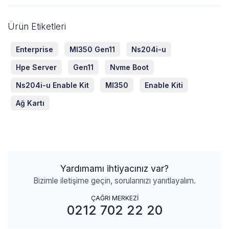
Ürün Etiketleri
Enterprise
Ml350 Gen11
Ns204i-u
Hpe Server
Gen11
Nvme Boot
Ns204i-u Enable Kit
Ml350
Enable Kiti
Ağ Kartı
Yardımamı ihtiyacınız var?
Bizimle iletişime geçin, sorularınızı yanıtlayalım.
ÇAĞRI MERKEZİ
0212 702 22 20